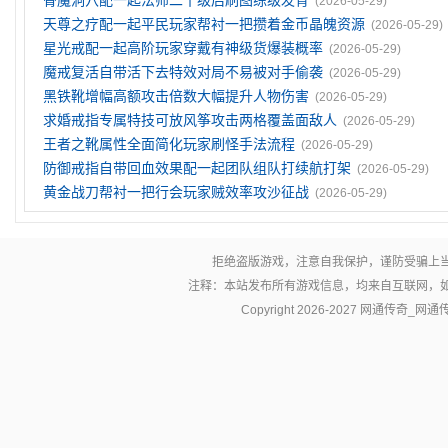
骨魔洞穴配一起法师二十级后刷图练级发育
(2026-05-29)
天尊之疗配一起平民玩家帮衬一把攒着金币晶魄资源
(2026-05-29)
星光戒配一起高阶玩家穿戴有神级货爆装概率
(2026-05-29)
魔戒复活自带活下去特效对局不易被对手偷袭
(2026-05-29)
黑铁靴增幅高额攻击倍数大幅提升人物伤害
(2026-05-29)
求婚戒指专属特技可放风筝攻击两格覆盖面敌人
(2026-05-29)
王者之靴属性全面简化玩家刷怪手法流程
(2026-05-29)
防御戒指自带回血效果配一起团队组队打续航打架
(2026-05-29)
黄金战刀帮衬一把行会玩家贼效率攻沙征战
(2026-05-29)
拒绝盗版游戏，注意自我保护，谨防受骗上
注释：本站发布所有游戏信息，均来自互联网，
Copyright 2026-2027
网通传奇_网通