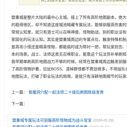
自己的战斗宝宝。常规认知里，就只有道士可以召唤神兽
盟重城是整片大陆的最中心主城，接上了所有高阶地图副本，绝大
的稳得很区，却不知道这座城池暗藏专属玩法，能够驯服高伤害的
常规认知里，就只有道士可以召唤神兽、怪物助战，别的职业没有
家固化的玩法认知。其实是盟重城周边的专属点位，触发特殊机制
是高攻小怪还是精英怪物，都能临时成为帮衬一把，帮玩家抗伤、
本的场景。战士、法师这类无召唤职业，能靠这个玩法弥补单刷短
我早期单刷高阶地图战力不够的时候，经常在盟重城周边触发驯服
了高阶怪物护着，拉扯BOSS、清掉群怪都不费劲很多，不用组
地图玩法，打破了职业玩法的局限，是就只有深耕地图细节的玩家
上一篇：
骨魔洞穴配一起法师二十级后刷图练级发育
下一篇：
盟重城专属玩法可驯服高阶怪物成为战斗宝宝
(2026-05-29)