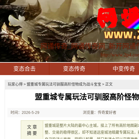
网通传奇_网通传奇网_新开网通
http://www.2p4.co
变态合击
变态传奇
中变传奇
玩家心得
> 盟重城专属玩法可驯服高阶怪物成为战斗宝宝 > 正文
盟重城专属玩法可驯服高阶怪
时间：2026-5-29
浏览量：传奇爱好者
21:51:01
盟重城是整片大陆的最中心主城，接上了所有高阶地图副
文 章
整、交易的稳得很区，却不知道这座城池暗藏专属玩法，
摘 要