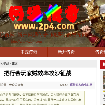
传奇网_新开网通传奇_网通传奇发布网
http://www.2p4.com
中变传奇
新开传奇
传奇
沙征战 > 正文
一把行会玩家贼效率攻沙征战
浏览量：传奇爱好者
TAGS：
超级变态肉小说网
热血的组队打玩法，数不清玩家熬夜蹲点，只为帮行会拿下皇宫归
武器，是攻沙取胜的要命的，黄金战刀就是战士玩家攻沙的最中心利