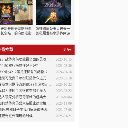
今天新开传奇网站他拥
怎样修炼骨玉大破天一
有长空唯一的麻痹戒指
剑私服发布水浒传网游
搭配33怒斩后难逢敌手
神修炼武器的经验体会
传奇推荐
更多»
目开战传奇前功能最全面的灵魂转移功能脚本
2020-10-15
圣问筠排行榜属性好不好？
2021-03-30
sf999比42+7屠龙还稀有的配备17声誉勋章
2024-01-16
图可免费千年树妖爆什么进元宝超好打小怪爆所有装备装备保值重金奖励
2020-05-18
在我本沉默传奇刷BOSS什么技sf176巧比较重要呢
2020-10-22
本以为坚固手套很稀有那个魔力手镯才是真罕见
2023-03-22
达人玩家分析苍穹领域的经典大事记
2018-10-04
如何禁传奇仿盛大私服止建空格名字
2020-11-09
绿色.神器日子里我们练级很快因为我们
2022-07-08
还记得在外面玩的时候
2025-01-21