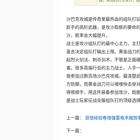
器，用他的打法攻沙，
沙巴克攻城是传奇里最热血的组队打
趁手的高阶武器，是攻沙取胜的要命
沙，胜率会大幅提升。
战士是攻沙组队打的最中心主力，主
直去决定组队打输出上限。黄金战刀
起烈火剑法、刺杀剑术，不管是正面
害。很多高端行会的主力战士，人手
我参加过数百场沙巴克攻城，最清楚
方防御，而黄金战刀可以嗖嗖快击穿
得很顺手，用这件装备参加攻沙，既
是战士玩家征战全服组队打的顶级选
上一篇：
双倍经验卷‌增强雷电术贼效
下一篇：