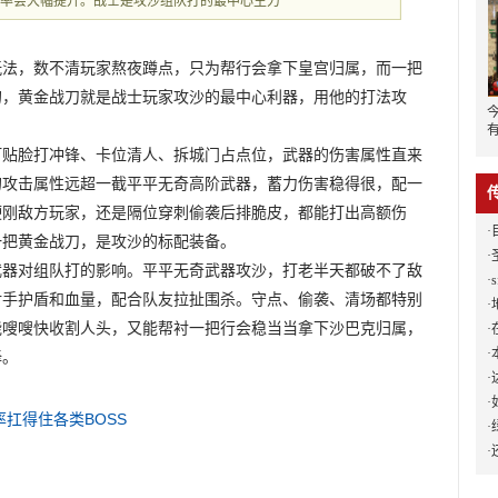
胜率会大幅提升。战士是攻沙组队打的最中心主力
玩法，数不清玩家熬夜蹲点，只为帮行会拿下皇宫归属，而一把
的，黄金战刀就是战士玩家攻沙的最中心利器，用他的打法攻
打贴脸打冲锋、卡位清人、拆城门占点位，武器的伤害属性直来
的攻击属性远超一截平平无奇高阶武器，蓄力伤害稳得很，配一
硬刚敌方玩家，还是隔位穿刺偷袭后排脆皮，都能打出高额伤
·
一把黄金战刀，是攻沙的标配装备。
·
武器对组队打的影响。平平无奇武器攻沙，打老半天都破不了敌
·
对手护盾和血量，配合队友拉扯围杀。守点、偷袭、清场都特别
·
地
能嗖嗖快收割人头，又能帮衬一把行会稳当当拿下沙巴克归属，
·
·
择。
·
·
率扛得住各类BOSS
·
·