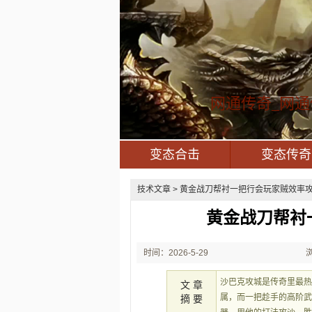
网通传奇_网通
变态合击
变态传奇
技术文章
> 黄金战刀帮衬一把行会玩家贼效率攻
黄金战刀帮衬
时间：2026-5-29
21:48:29
沙巴克攻城是传奇里最
文 章
属，而一把趁手的高阶
摘 要