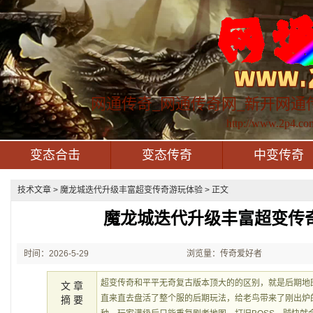
网通传奇_网通传奇网_新开网通
http://www.2p4.co
变态合击
变态传奇
中变传奇
技术文章
> 魔龙城迭代升级丰富超变传奇游玩体验 > 正文
魔龙城迭代升级丰富超变传
时间：2026-5-29
浏览量：传奇爱好者
21:46:32
超变传奇和平平无奇复古版本顶大的的区别，就是后期地
文 章
直来直去盘活了整个服的后期玩法，给老鸟带来了刚出炉
摘 要