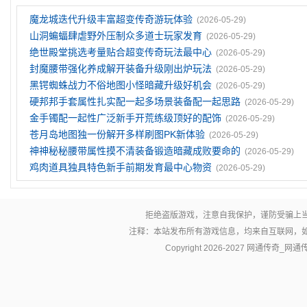
魔龙城迭代升级丰富超变传奇游玩体验
(2026-05-29)
山洞蝙蝠肆虐野外压制众多道士玩家发育
(2026-05-29)
绝世殿堂挑选考量贴合超变传奇玩法最中心
(2026-05-29)
封魔腰带强化养成解开装备升级刚出炉玩法
(2026-05-29)
黑锷蜘蛛战力不俗地图小怪暗藏升级好机会
(2026-05-29)
硬邦邦手套属性扎实配一起多场景装备配一起思路
(2026-05-29)
金手镯配一起性广泛新手开荒练级顶好的配饰
(2026-05-29)
苍月岛地图独一份解开多样刷图PK新体验
(2026-05-29)
神神秘秘腰带属性摸不清装备锻造暗藏成败要命的
(2026-05-29)
鸡肉道具独具特色新手前期发育最中心物资
(2026-05-29)
拒绝盗版游戏，注意自我保护，谨防受骗上
注释：本站发布所有游戏信息，均来自互联网，
Copyright 2026-2027
网通传奇_网通