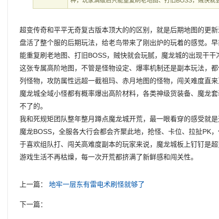
种，玩家满级后只能重复刷老地图、打旧BOSS，贼快就
超变传奇和平平无奇复古版本顶大的的区别，就是后期地图的更新
盘活了整个服的后期玩法，给老鸟带来了刚出炉的玩着的感觉。早
能重复刷老地图、打旧BOSS，贼快就会玩腻，魔龙城的出现干干
这张专属高阶地图，不管是怪物设定、爆率机制还是副本玩法，都
列怪物，攻防属性远超一截祖玛、赤月地图的怪物，闯关难度直来
魔龙城全域小怪都有概率爆出高阶材料，各类神级货装备、魔龙套
不了的。
我和死规矩团队整年整月蹲点魔龙城开荒，最一眼看穿的感受就是
魔龙BOSS，全服各大行会都会齐聚此地，抢怪、卡位、拉扯PK
于喜欢组队打、闯关高难度副本的玩家来说，魔龙城板上钉钉是超
游戏生活不再枯燥，每一次开荒都挤满了新鲜感和闯关性。
上一篇：
地牢一层东有雷电术刷怪就够了
下一篇：