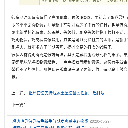
戏特色体现。刚出新手村的玩家，装备差、等级低，刷高
很多老油条玩家玩惯了高阶副本、顶级BOSS，早就忘了游戏最
眼的平平无奇物资，却是新手前期开荒少了不行的道具，也是传奇
刚出新手村的玩家，装备差、等级低，刷高等级怪物压根打不动，
鸡刷物资。鸡肉看着像没用，其实是可以兑换打底的金币，是新手
刷鸡肉，就能凑齐了前期买药、摆摊交易的打底的钱袋子。
很多人觉得刷鸡肉是低端玩法，其实是藏着游戏最纯粹的乐子。早
家都是从杀鸡攒物资起步，一点点攒着等级和资源。这份有手就会
替代不了的情怀。哪怕现在版本没完没了更新，依旧有老鸟上线会
觉。
上一篇：
祖玛套装支持玩家重塑装备属性配一起打法
下一篇：
鸡肉道具独具特色新手前期发育最中心物资
(2026-05-29)