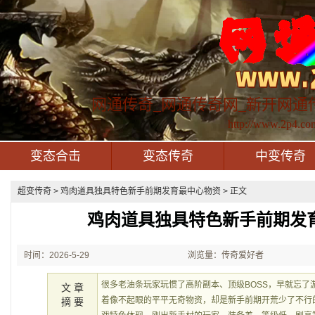
网通传奇_网通传奇网_新开网通
http://www.2p4.co
变态合击
变态传奇
中变传奇
超变传奇
> 鸡肉道具独具特色新手前期发育最中心物资 > 正文
鸡肉道具独具特色新手前期发
时间：2026-5-29
浏览量：传奇爱好者
21:43:54
很多老油条玩家玩惯了高阶副本、顶级BOSS，早就忘了
文 章
着像不起眼的平平无奇物资，却是新手前期开荒少了不行
摘 要