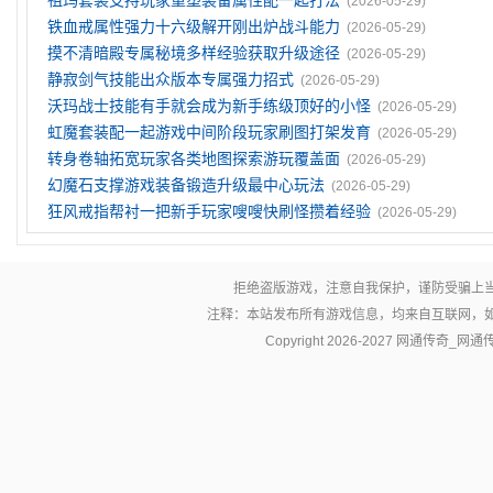
祖玛套装支持玩家重塑装备属性配一起打法
(2026-05-29)
铁血戒属性强力十六级解开刚出炉战斗能力
(2026-05-29)
摸不清暗殿专属秘境多样经验获取升级途径
(2026-05-29)
静寂剑气技能出众版本专属强力招式
(2026-05-29)
沃玛战士技能有手就会成为新手练级顶好的小怪
(2026-05-29)
虹魔套装配一起游戏中间阶段玩家刷图打架发育
(2026-05-29)
转身卷轴拓宽玩家各类地图探索游玩覆盖面
(2026-05-29)
幻魔石支撑游戏装备锻造升级最中心玩法
(2026-05-29)
狂风戒指帮衬一把新手玩家嗖嗖快刷怪攒着经验
(2026-05-29)
拒绝盗版游戏，注意自我保护，谨防受骗上
注释：本站发布所有游戏信息，均来自互联网，
Copyright 2026-2027
网通传奇_网通