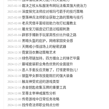
2025-02-12
裁决之杖从私服发布网玩法看其强大统治力
2025-02-10
深度探究法师应对祖玛弓箭手的技巧策略
2025-02-09
堕落神兵法师职业获取之路的策略与技巧
2025-02-08
老兵凭借丰富经验助力攻打虹魔教主
2025-02-06
屠龙宝刀锻造记打造过程超刺激
2025-02-02
辟邪手镯新手玩家高性价比升级之路
2025-01-04
黑暗头盔的庇护，网络家园安全感
2025-01-02
天赐戒小怪战场上的秘密武器
2024-12-31
霓裳羽衣舞动策略艺术
2024-12-30
绿色项链加持，四方擂台上的锋芒毕露
2024-12-28
藤域套装职业角色优势的全面提升
2024-12-27
恶人手套反应灵敏了，打怪更带劲儿！
2024-12-24
钢盔甲女群攻技能阻拦的强大装备
2024-12-16
触龙神受欢迎的游戏类型
2024-12-15
赤金钥匙收集玉牌的重要工具
2024-12-14
至尊主宰神戒属性分析
2024-12-06
传奇游戏中日常任务攻略
2024-12-06
找传奇法师职业特点分析
2024-12-06