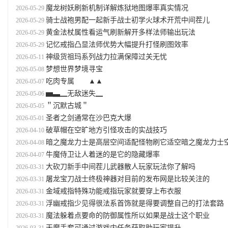
魔龙树妖刷新机制详解炼狱地图爆率真实情况
2026-05-29
骑士战袍男配一起新手战士初学火球术开荒中间茬儿
2026-05-29
黄金法杖属性看运气刷新解开多样法师输出玩法
2026-05-29
记忆戒指凸显法师优势大幅提升打怪刷图效率
2026-05-29
神级货祖玛系列战力拉满保障过关无忧
2026-05-11
梦想世界梦境寻宝
2026-05-08
吃肉专属 ▲▲
2026-05-07
▅▃▁无敌迷失▁
2026-05-06
＂沉默古城＂
2026-05-05
圣者之剑通常在沙巴克大爆
2026-05-01
破草帽在空旷地方引怪攻击的实战技巧
2026-04-10
暗之魔龙力士是高层空间适配怪物刷它适空暗之魔龙力士空适优在高层里面空间肯定没有那麽大靠它优适
2026-04-08
牛魔侍卫让人着迷的是它的隐藏爆率
2026-04-07
大砍刀新手中间茬儿武器散人玩家玩法你了解吗
2026-03-31
屠龙宝刀战士终极神器对目前的发布网是比较关注的
2026-03-31
金域戒指特殊功能戒指玩家就要穿上布衣服
2026-03-31
浮幽戒指少见得很法系首饰就是得要调整自己的打法套路
2026-03-31
魔法躲着点要命的防御属性所以如果是战士这个职业
2026-03-31
天魔手套可通过游戏内任务获取助玩家提升