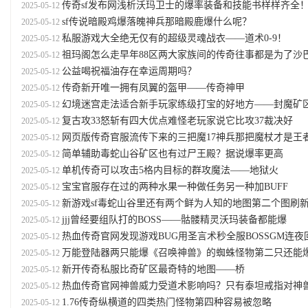
传奇sf发布网浅析沃玛卫士的爆率装备和技能书样样齐全
2025-05-12
sf传说暗殿鸡爆落魄神兵那暗殿鹿爆什么呢？
2025-05-12
私服游戏大全绝无仅有的超级灵魂战衣——道术0-9！
2025-05-12
祖玛阁怎么走早年88区两大家族间的传奇往事都是为了沙
2025-05-12
公益喝祝福油存在幸运周期吗？
2025-05-12
传奇新开唯一拥有凤翼的盔甲——传奇神甲
2025-05-12
幻境迷宫走法适合新手玩家练级打宝的好地方——封魔矿
2025-05-12
复古攻33怒斩有四大优点难怪老玩家说它比攻37裁决好
2025-05-12
网页版传奇官服流传下来的三把魔17神兵那把魔杖才是王
2025-05-12
简单辅助毒蛇山谷矿区也有过尸王殿？据说爆率更高
2025-05-12
单机传奇可以攻击5格内目标的群攻魔法——地狱火
2025-05-12
宝宝官服存在过的两种水果一种做任务另一种加BUFF
2025-05-12
新游戏sf毒蛇山谷里还有两个鲜为人知的地图第二个图刷新蛇
2025-05-12
jjj曾经要组队打的BOSS——骷髅精灵沃玛装备都能爆
2025-05-12
热血传奇官网发现游戏BUG用圣言术秒全服BOSSGM连夜回
2025-05-12
万能登陆器两只能爆《召唤神兽》的蜘蛛怪物第二只还能爆祖
2025-05-12
新开传奇私服比奇矿区最奇特的地图——桥
2025-05-12
热血传奇官网神兽威力受道术影响吗？只有泰坦戒指对神兽有加持效
2025-05-12
1.76传奇纵横道的四类热门怪物第四种容易被忽略
2025-05-12