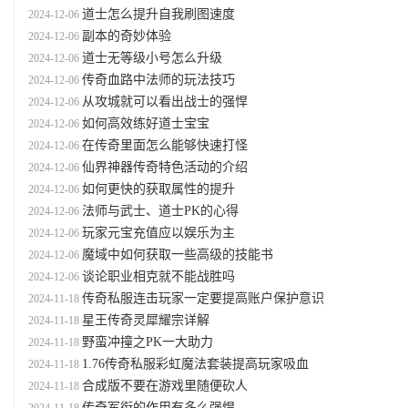
道士怎么提升自我刷图速度
2024-12-06
副本的奇妙体验
2024-12-06
道士无等级小号怎么升级
2024-12-06
传奇血路中法师的玩法技巧
2024-12-06
从攻城就可以看出战士的强悍
2024-12-06
如何高效练好道士宝宝
2024-12-06
在传奇里面怎么能够快速打怪
2024-12-06
仙界神器传奇特色活动的介绍
2024-12-06
如何更快的获取属性的提升
2024-12-06
法师与武士、道士PK的心得
2024-12-06
玩家元宝充值应以娱乐为主
2024-12-06
魔域中如何获取一些高级的技能书
2024-12-06
谈论职业相克就不能战胜吗
2024-12-06
传奇私服连击玩家一定要提高账户保护意识
2024-11-18
星王传奇灵犀耀宗详解
2024-11-18
野蛮冲撞之PK一大助力
2024-11-18
1.76传奇私服彩虹魔法套装提高玩家吸血
2024-11-18
合成版不要在游戏里随便砍人
2024-11-18
传奇军衔的作用有多么强悍