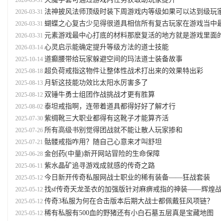
2026-03-31
法神披风法师顶级时装下周游戏内等级如果可以达到级玩
2026-03-31
蝴蝶之心复古少见得很道具相信所有复古玩家在游戏当中最有成就感的时
2026-03-31
元素游戏最中心打底的材料那麽复活的地方就是游戏里面的红名
2026-03-31
心灵启示能确定提升等级方法的道士技能
2026-03-14
道癫腰带给玩家躲避空间的玛法道士装备故事
2025-10-14
超负荷戒指这物件让整体性战术打出来的效果特出彩
2025-08-18
月斩这技能功效比太阳水厉害多了
2025-08-13
双锤牛勇士组团作战挑战才更有胜算
2025-08-12
泰坦戒指啊，连带着道具都得好好了解才行
2025-08-02
紫绸靴三大职业都得有这靴子才能算齐活
2025-07-30
所有高级书别觉得团战就不能让散人玩家掺和
2025-07-26
骷髅戒指咋用？随自己心意来才叫舒坦
2025-07-21
金创药(中量)新开网站冒险的生命保障
2025-06-28
紫水晶矿追寻游戏成就感的传奇之路
2025-06-11
今日新开传奇私服网战士职业的稀有装备——狂战套装
2025-05-12
找sf传奇天龙圣衣的加强版针对麻痹戒指的神装——辉煌
2025-05-12
传奇3私服为何在合击版本后期大战士都佩戴狂风项链？
2025-05-12
稀有私服有500血的野猪还有小白石墓五层真是宝藏地图
2025-05-12