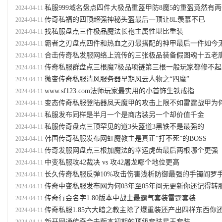
私服999域名盘点四件大极品重盔甲防8魔5的重盔竟然有
2024-04-11
传奇私福的四顶超强神秘头盔最后一顶让8L羡慕不已
2024-04-11
找私服盘点三件极品魔法长袍主属性堪比重装
2024-04-11
霸者之刃盘点四件和热血之刃最搭配的神甲最后一件如今无留
2024-04-11
合击传奇私发服网络上流传的三张极品装备假图魂十五老唐哥哥上
2024-04-11
传奇私服群盘点三根魔7极品项链第三根一般玩家都修不起
2024-04-11
微变传奇私服清风服务器早期风云人物之“四魔”
2024-04-11
www.sf123.com法师玩家最实用的小首饰生铁戒指
2024-04-11
变态传奇私服登陆器凤天魔甲的攻击上限不如雷霆战甲为何它更贵
2024-04-11
私服发布同样是半月一个是商店装另一个却价值千金
2024-04-11
私服传奇盘点三顶罕见的道3头盔道3黑铁不是最强的
2024-04-11
韩国传奇私服发布网虹魔教主是真正“打不死”的BOSS
2024-04-11
传奇发服网盘点三根加魔法的幸运虎齿最后两根哪个更强
2024-04-11
中变私服攻42裁决 vs 攻42屠龙哪个地位更高
2024-04-11
长久传奇私服反弹10%攻击伤害浅析防御最强的手镯阎罗
2024-04-11
传奇中变私服发布网为何03年至05年间无更新你还记得转服计划
2024-04-11
传奇行会名字1.80版本中战士最霸气套装雷霆套装
2024-04-11
传奇私服1.85六大暗之教主除了爆重装还产出四样东西你还记得
2024-04-11
新开网通传奇合击版本初期的顶级套装星王套装