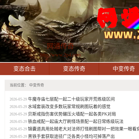
网通传奇
http://www.2p4.com
变态合击
变态传奇
中变传奇
当前位置：
中变传奇
牛魔寺庙七层配一起二十级玩家开荒练级区间
2026-05-29
水域套装改变多数玩家常规刷图玩着的感觉
2026-05-29
贝斯戒指伤害优势碾压火墙配一起各类PK对局
2026-05-29
铁血戒配一起庙大厅刷怪场景配一起日常练级玩法
2026-05-29
锦囊道具用处贼老大对法师打怪刷图帮衬一把效果一眼看
2026-05-29
黑铁手套获取途径广泛各类小怪均可掉落产出
2026-05-29