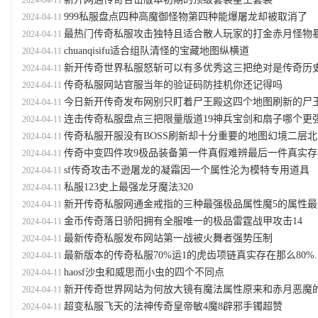
2024-04-11
999私服盘点四种高魔御怪物第四种能爆屠龙却被取消了
2024-04-11
最热门传奇私服攻击独特且适合散人玩家的打金赤月怪物暴牙蜘
2024-04-11
chuanqisifu适合组队清怪的宝藏地图纵横道
2024-04-11
新开传奇世界私服怒斩可以有多优秀这三把绝对是传奇历史上最强
2024-04-11
传奇私服网站官服当年的验证码防挂机你还记得吗
2024-04-11
今日新开传奇发布网别只盯着尸王殿这四个地图刷新的尸王也很
2024-04-11
连击传奇私服盘点三把限量版道19神兵宝剑和扇子哪个更
2024-04-11
传奇私服开服没有BOSS刷新却十分重要的地图幻境二层北
2024-04-11
传奇中变四件攻9极品装备第一件真假难辨最后一件真实存
2024-04-11
sf传奇攻击不逊屠龙的凝霜因一个属性沦为模特专用道具
2024-04-11
私服123史上最强龙牙魔法320
2024-04-11
新开传奇私服网通金戒指的三种最强极品属性魔5的属性最
2024-04-11
金币传奇落日骄阳拥有全服唯一的极品雷霆战甲攻击14
2024-04-11
最新传奇私服发布网站第一战被火舞者强势压制
2024-04-11
最新版本的传奇私服70%运1的虎齿项链真实存在那么80%运1的呢
2024-04-11
haosf沙虫和威思而小虫的四个不同点
2024-04-11
新开传奇世界网站为何放大镜有魔法属性原来和赤月恶魔的灵魂碎片有
2024-04-11
超变私服飞天的法神传奇皇帝敏4魔8辟邪手镯超赞
2024-04-11