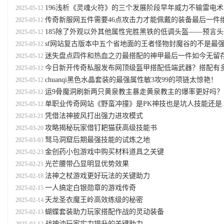
196浅析《灵魂火符》的三个发展阶段早年威力不输雷电术
2025-05-12
传奇新服网五件需要46点攻击力才能佩戴的装备最后一件
2025-05-12
185除了外观以外其他属性完胜黑铁的低调头盔——预言头
2025-05-12
sf网站复古版本中五个省地面的王者怪物封魔谷的不是最
2025-05-12
迷失盘点四件和热血之刃最搭配的神甲最后一件如今无留
2025-05-12
今日新开传奇私服发布网顶级盔甲搭配低端武器？搭配有多不协调属性就有多强
2025-05-12
chuanqi黑色水晶套装的最强属性敏3攻99的项链太惊艳！
2025-05-12
运9骨魔洞刷新两只黄泉教主暴走黄泉教主的爆率更好吗？
2025-05-12
单职业传奇网站《野蛮冲撞》是PK神技也是坑人技能还是逃生技能
2025-05-12
凭借法神披风打出强力进攻模式
2025-03-21
攻略揭秘玩家借钉耙猫获高级技能书
2025-03-20
驽马洞窟后期最强技能的试炼之地
2025-03-03
金创药小包游戏中购买材料道具之关键
2025-02-23
光芒腰带凸显明显优势效果
2025-02-21
法神之杖游戏更好玩法的关键助力
2025-02-18
一人搞定白银勋章的游戏传奇
2025-02-15
天龙圣衣魔王岭高效练级的秘密
2025-02-14
蝴蝶套装助力玩家搭配作战的灵动装备
2025-02-13
战神油玩家实力提升的关键助力