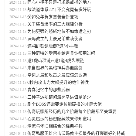
同心小径不只是打求婚戒指的地方
2024-11-13
战法道体系22年不变究竟有多好玩
2024-11-13
癸卯兔年贺岁套装全新登场
2024-11-13
关于装备爆率的三大规律分析
2024-11-13
为何更强的怒斩地位不如命运之刃
2024-11-13
沃玛教主的土豪兄弟重装使者
2024-11-13
道4准1铁剑魔御2道3小手镯
2024-11-13
三种奇特的瞬间补给道具你都用过吗
2024-11-13
运1虎齿项链vs运1道4虎齿项链
2024-11-13
来自魔界的黑暗神兵赤血魔剑
2024-11-13
幸运之最和攻击之最应该怎么选
2024-11-13
6秒内攻击力大幅提升的绝佳神兵
2024-11-13
青春记忆中的那些武器
2024-11-13
三种幸运项链的最高幸运值是多少
2024-11-13
刷个BOSS还需要走位能硬撸的才是大佬
2024-11-13
传奇玩家所经历的几个阶段每个阶段都至关重要
2024-11-13
心灵启示的秘密隐藏效果你知道吗
2024-11-13
潮流与怀旧相结合的经典神兵
2024-11-13
传奇私服英雄合击沃玛教主挨最多的打爆最好的特戒
2024-04-11