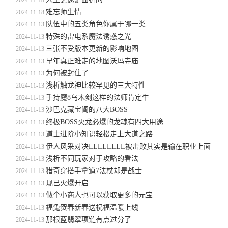
2024-11-18
难忘师生情
2024-11-18
队伍中的五类角色你属于哪一类
2024-11-13
特殊的雷电系魔法诱惑之光
2024-11-13
三张不受版本更新的影响地图
2024-11-13
早年真正难走的地图沃玛寺庙
2024-11-13
为何被封住了
2024-11-13
浅析触龙神比较罕见的三大特性
2024-11-13
手持魔8乌木剑这样的法师肯定牛
2024-11-13
沙巴克藏宝阁的八大BOSS
2024-11-13
终极BOSS火龙必爆的龙魂有四大用途
2024-11-13
道士进阶小知识轻松走上大道之路
2024-11-13
伊人风采对决LLLLLLLL被击败其实是输在职业上面
2024-11-13
浅析不同玩家对于攻略的看法
2024-11-13
猎奇穿搭手拿道7法杖却是战士
2024-11-13
现已火爆开启
2024-11-13
做个小商人也可以获取更多的元宝
2024-11-13
福兔贺春新春送祝福温暖上线
2024-11-13
那根蓝翡翠项链有点过分了
2024-11-13