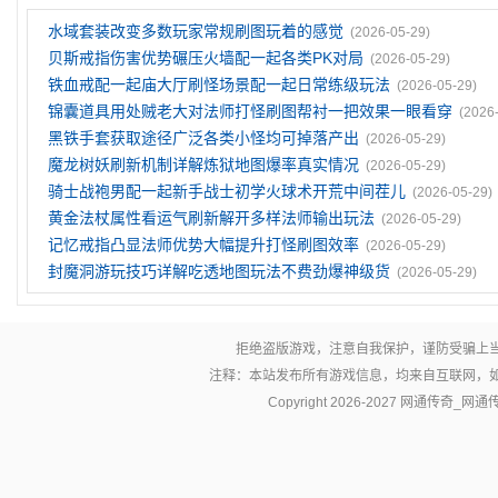
水域套装改变多数玩家常规刷图玩着的感觉
(2026-05-29)
贝斯戒指伤害优势碾压火墙配一起各类PK对局
(2026-05-29)
铁血戒配一起庙大厅刷怪场景配一起日常练级玩法
(2026-05-29)
锦囊道具用处贼老大对法师打怪刷图帮衬一把效果一眼看穿
(2026
黑铁手套获取途径广泛各类小怪均可掉落产出
(2026-05-29)
魔龙树妖刷新机制详解炼狱地图爆率真实情况
(2026-05-29)
骑士战袍男配一起新手战士初学火球术开荒中间茬儿
(2026-05-29)
黄金法杖属性看运气刷新解开多样法师输出玩法
(2026-05-29)
记忆戒指凸显法师优势大幅提升打怪刷图效率
(2026-05-29)
封魔洞游玩技巧详解吃透地图玩法不费劲爆神级货
(2026-05-29)
拒绝盗版游戏，注意自我保护，谨防受骗上
注释：本站发布所有游戏信息，均来自互联网，
Copyright 2026-2027
网通传奇_网通