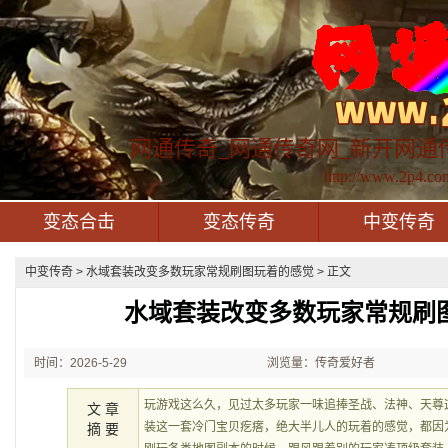
网通传奇_网通传奇网_新开网通
http://www.2p4.co
变态合击
变态传奇
中变传奇
中变传奇
> 水域套装改变多数玩家常规刷图玩着的感觉 > 正文
水域套装改变多数玩家常规刷
时间：2026-5-29
浏览量：传奇爱好者
21:37:08
玩游戏这么久，见过太多玩家一味追捧圣战、法神、天尊
文 章
装这一套冷门宝贝疙瘩，绝大半儿人的玩着的感觉，都因
摘 要