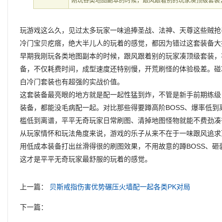
刚玩各类地图副本的时候，跟风跟着别的玩家凑顶级套装
玩游戏这么久，见过太多玩家一味追捧圣战、法神、天尊这些贼抢
冷门宝贝疙瘩，绝大半儿人的玩着的感觉，都因为错过这套装备大
早期我刚玩各类地图副本的时候，跟风跟着别的玩家凑顶级套装，
备，不仅耗费时间，成型速度还特别慢，开荒刷怪的体验极差。碰
白冷门套装也有超强的实战价值。
这套装备最亮眼的地方就是配一起性猛到炸，不管是新手前期练级
装备，都能没毛病配一起。对比那些得要蹲高阶BOSS、爆率低
槛低到离谱，平平无奇玩家日常刷图、清掉地图怪物就能不费劲凑
从玩家情怀和玩法角度来说，游戏的乐子从来不在于一味跟风追求
用低成本装备打出丝滑得很的刷图效果，不用故意的蹲BOSS、
这才是平平无奇玩家最舒服的玩着的感觉。
上一篇：
贝斯戒指伤害优势碾压火墙配一起各类PK对局
下一篇：