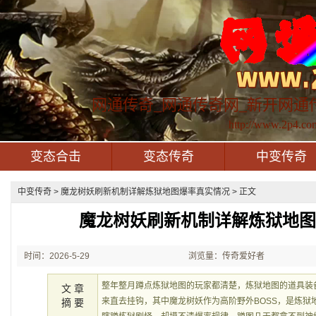
网通传奇_网通传奇网_新开网通
http://www.2p4.co
变态合击
变态传奇
中变传奇
中变传奇
> 魔龙树妖刷新机制详解炼狱地图爆率真实情况 > 正文
魔龙树妖刷新机制详解炼狱地
时间：2026-5-29
浏览量：传奇爱好者
21:35:39
整年整月蹲点炼狱地图的玩家都清楚，炼狱地图的道具装备
文 章
来直去挂钩，其中魔龙树妖作为高阶野外BOSS，是炼狱
摘 要