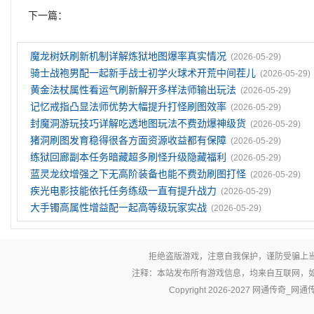
下一篇：
魔龙树妖刷新机制详解炼狱地图爆率真实情况
(2026-05-29)
骑士战袍男配一起新手战士初学火球术开荒中间茬儿
(2026-05-29)
黄金法杖属性看运气刷新解开多样法师输出玩法
(2026-05-29)
记忆戒指凸显法师优势大幅提升打怪刷图效率
(2026-05-29)
封魔洞游玩技巧详解吃透地图玩法不费劲爆神级货
(2026-05-29)
猪洞刷图发育稳得很各方面资源收益都有保障
(2026-05-29)
练狱回廊副本任务暗藏超多刷怪升级隐藏福利
(2026-05-29)
蓝灵龙纹‌增强之下无高阶装备也能不费劲刷图打怪
(2026-05-29)
疾光电影技能依托任务练级一直有提升战力
(2026-05-29)
大手镯高属性增益配一起高等级玩家实战
(2026-05-29)
拒绝盗版游戏，注意自我保护，谨防受骗上
注释：本站发布所有游戏信息，均来自互联网，
Copyright 2026-2027
网通传奇_网通