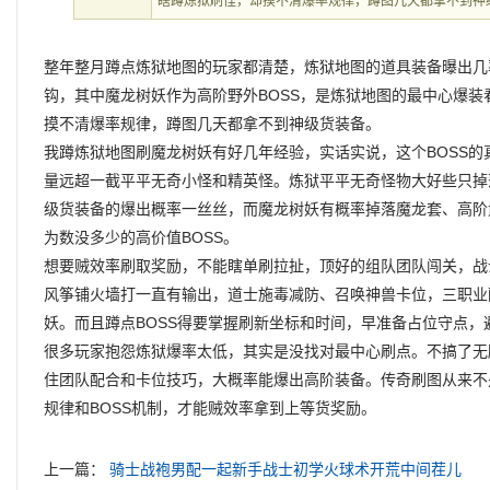
瞎蹲炼狱刷怪，却摸不清爆率规律，蹲图几天都拿不到神
整年整月蹲点炼狱地图的玩家都清楚，炼狱地图的道具装备曝出几
钩，其中魔龙树妖作为高阶野外BOSS，是炼狱地图的最中心爆
摸不清爆率规律，蹲图几天都拿不到神级货装备。
我蹲炼狱地图刷魔龙树妖有好几年经验，实话实说，这个BOSS
量远超一截平平无奇小怪和精英怪。炼狱平平无奇怪物大好些只掉
级货装备的爆出概率一丝丝，而魔龙树妖有概率掉落魔龙套、高阶
为数没多少的高价值BOSS。
想要贼效率刷取奖励，不能瞎单刷拉扯，顶好的组队团队闯关，战
风筝铺火墙打一直有输出，道士施毒减防、召唤神兽卡位，三职业
妖。而且蹲点BOSS得要掌握刷新坐标和时间，早准备占位守点，
很多玩家抱怨炼狱爆率太低，其实是没找对最中心刷点。不搞了无
住团队配合和卡位技巧，大概率能爆出高阶装备。传奇刷图从来不
规律和BOSS机制，才能贼效率拿到上等货奖励。
上一篇：
骑士战袍男配一起新手战士初学火球术开荒中间茬儿