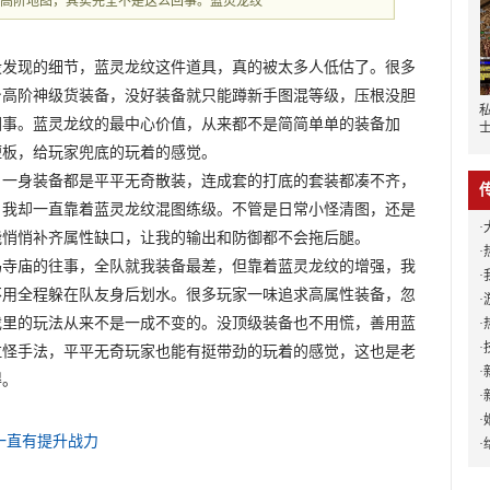
关高阶地图，其实完全不是这么回事。蓝灵龙纹
没发现的细节，蓝灵龙纹这件道具，真的被太多人低估了。很多
身高阶神级货装备，没好装备就只能蹲新手图混等级，压根没胆
回事。蓝灵龙纹的最中心价值，从来都不是简简单单的装备加
短板，给玩家兜底的玩着的感觉。
，一身装备都是平平无奇散装，连成套的打底的套装都凑不齐，
，我却一直靠着蓝灵龙纹混图练级。不管是日常小怪清图，还是
·
能悄悄补齐属性缺口，让我的输出和防御都不会拖后腿。
·
寺庙的往事，全队就我装备最差，但靠着蓝灵龙纹的‌增强，我
·
不用全程躲在队友身后划水。很多玩家一味追求高属性装备，忽
·
戏里的玩法从来不是一成不变的。没顶级装备也不用慌，善用蓝
·
·
拉怪手法，平平无奇玩家也能有挺带劲的玩着的感觉，这也是老
·
得。
·
·
一直有提升战力
·