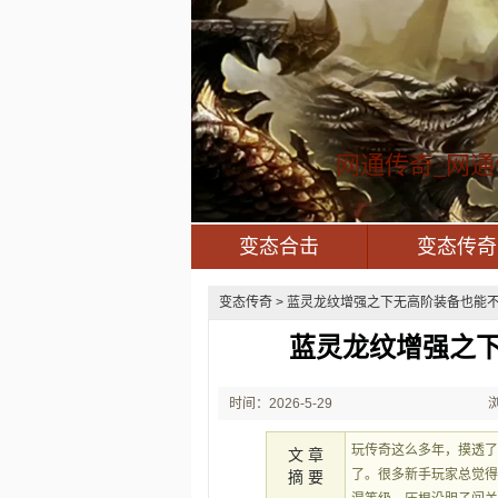
网通传奇_网通
变态合击
变态传奇
变态传奇
> 蓝灵龙纹‌增强之下无高阶装备也能不
蓝灵龙纹‌增强之
时间：2026-5-29
21:33:37
玩传奇这么多年，摸透
文 章
了。很多新手玩家总觉
摘 要