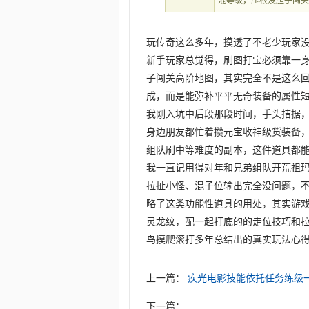
混等级，压根没胆子闯
玩传奇这么多年，摸透了不老少玩家
新手玩家总觉得，刷图打宝必须靠一
子闯关高阶地图，其实完全不是这么
成，而是能弥补平平无奇装备的属性
我刚入坑中后段那段时间，手头拮据
身边朋友都忙着攒元宝收神级货装备
组队刷中等难度的副本，这件道具都
我一直记用得对年和兄弟组队开荒祖玛
拉扯小怪、混子位输出完全没问题，
略了这类功能性道具的用处，其实游
灵龙纹，配一起打底的的走位技巧和
鸟摸爬滚打多年总结出的真实玩法心
上一篇：
疾光电影技能依托任务练级
下一篇：