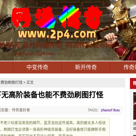
传奇网_新开网通传奇_网通传奇发布网
http://www.2p4.com
中变传奇
新开传奇
传奇
费劲刷图打怪 > 正文
下无高阶装备也能不费劲刷图打怪
浏览量：传奇爱好者
TAGS：
zhaosf 8uu
了不老少玩家没发现的细节，蓝灵龙纹这件道具，真的被太多人低估
得，刷图打宝必须靠一身高阶神级货装备，没好装备就只能蹲新手图