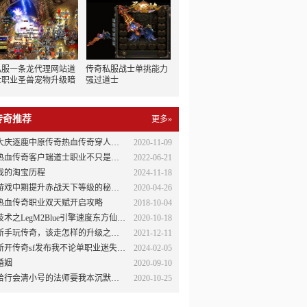
私服一条龙代理网站道
传奇私服战士单挑能力
士职业圣兽宠物升级暗
强过道士
黑3台服怎么玩攻略
传奇推荐
更多»
大庆逐鹿中原传奇热血传奇穿人穿怪效果脚本
2020-11-09
热血传奇客户端道士职业不只是打酱油的职业
2022-06-21
我的淘宝历程
2024-11-18
游戏中期提升赤战天下等级的秘密你应该知道
2020-04-26
热血传奇职业双天赋开启攻略
2018-10-04
技术之LegM2Blue引擎速度东方仙境设置详细技巧
2020-10-18
新手玩传奇，该走怎样的升级之路？
2021-12-11
新开传奇sf发布我不论单职业迷失是玩甚么单职业
2024-02-05
婚姻
2020-09-10
给行会清小号的法师要我本沉默服务端怎么消除红名
2020-10-25