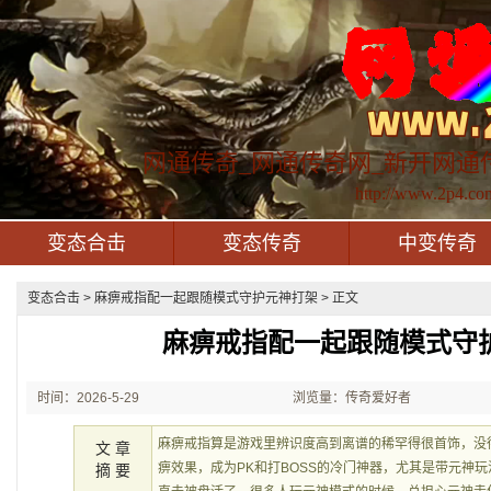
网通传奇_网通传奇网_新开网通
http://www.2p4.co
变态合击
变态传奇
中变传奇
变态合击
> 麻痹戒指配一起跟随模式守护元神打架 > 正文
麻痹戒指配一起跟随模式守
时间：2026-5-29
浏览量：传奇爱好者
21:31:00
麻痹戒指算是游戏里辨识度高到离谱的稀罕得很首饰，没
文 章
痹效果，成为PK和打BOSS的冷门神器，尤其是带元神
摘 要