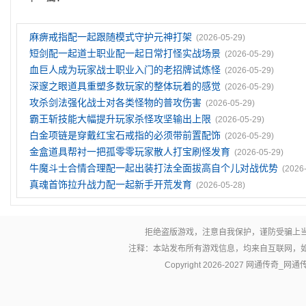
麻痹戒指配一起跟随模式守护元神打架
(2026-05-29)
短剑配一起道士职业配一起日常打怪实战场景
(2026-05-29)
血巨人成为玩家战士职业入门的老招牌试炼怪
(2026-05-29)
深邃之眼道具重塑多数玩家的整体玩着的感觉
(2026-05-29)
攻杀剑法强化战士对各类怪物的普攻伤害
(2026-05-29)
霸王斩技能大幅提升玩家杀怪攻坚输出上限
(2026-05-29)
白金项链是穿戴红宝石戒指的必须带前置配饰
(2026-05-29)
金盒道具帮衬一把孤零零玩家散人打宝刷怪发育
(2026-05-29)
牛魔斗士合情合理配一起出装打法全面拔高自个儿对战优势
(2026
真魂首饰拉升战力配一起新手开荒发育
(2026-05-28)
拒绝盗版游戏，注意自我保护，谨防受骗上
注释：本站发布所有游戏信息，均来自互联网，
Copyright 2026-2027
网通传奇_网通