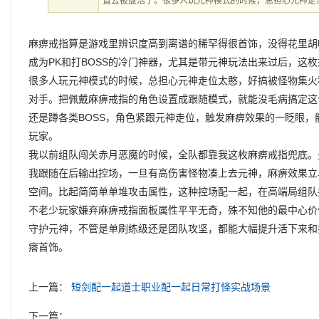
直去被盘活了。很多人玩元神模式的时候，总担心元神走
麻痹戒指算是游戏里辨识度高到离谱的稀罕得很首饰，没得花里胡
成为PK和打BOSS的冷门神器，尤其是带元神玩法出来过后，这
很多人玩元神模式的时候，总担心元神走位太憨，好搞被怪物集火
对手。把佩戴麻痹戒指的角色设置成跟随模式，就能没毛病搞定这
还是蹲各类BOSS，角色紧跟元神走位，触发麻痹效果的一眨眼
玩家。
我以前组队闯关赤月恶魔的时候，全队都靠我这枚麻痹戒指兜底。
我跟随在后输出控场，一旦有高伤害怪物凑上去元神，麻痹效果立
空间。比起简简单单堆攻击属性，这种控场配一起，在高端局组队
不老少玩家嫌弃麻痹戒指面板属性平平无奇，殊不知他的最中心价
守护元神，不管是单刷练级还是团队攻坚，都能大幅提升活下来和
瘩首饰。
上一篇：
短剑配一起道士职业配一起日常打怪实战场景
下一篇：