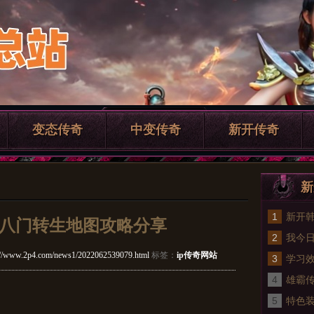
变态传奇
中变传奇
新开传奇
新
1
新开
八门转生地图攻略分享
2
育呢
我今
://www.2p4.com/news1/2022062539079.html
标签：
ip传奇网站
3
学习
4
雄霸
5
途径
特色