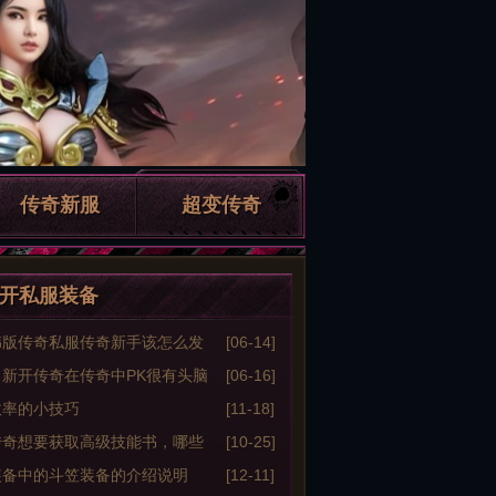
传奇新服
超变传奇
开私服装备
韩版传奇私服传奇新手该怎么发
[06-14]
日新开传奇在传奇中PK很有头脑
[06-16]
效率的小技巧
[11-18]
传奇想要获取高级技能书，哪些
[10-25]
更容易？
装备中的斗笠装备的介绍说明
[12-11]