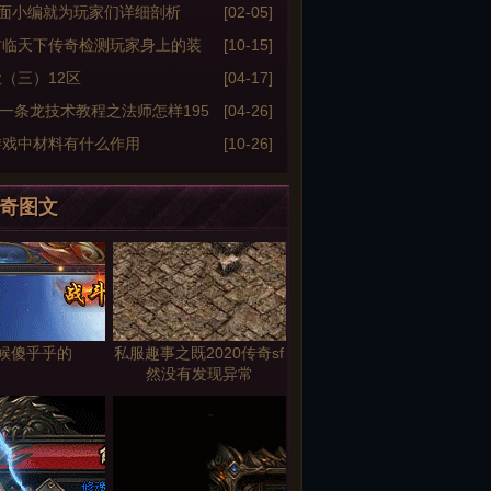
下面小编就为玩家们详细剖析
[02-05]
君临天下传奇检测玩家身上的装
[10-15]
（三）12区
[04-17]
区一条龙技术教程之法师怎样195
[04-26]
极单刷boss
游戏中材料有什么作用
[10-26]
奇图文
候傻乎乎的
私服趣事之既2020传奇sf
然没有发现异常