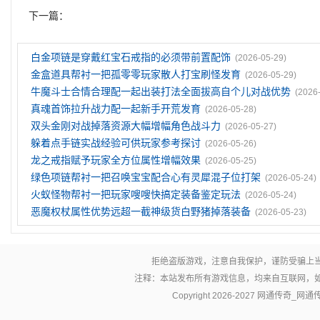
下一篇：
白金项链是穿戴红宝石戒指的必须带前置配饰
(2026-05-29)
金盒道具帮衬一把孤零零玩家散人打宝刷怪发育
(2026-05-29)
牛魔斗士合情合理配一起出装打法全面拔高自个儿对战优势
(2026
真魂首饰拉升战力配一起新手开荒发育
(2026-05-28)
双头金刚对战掉落资源大幅增幅角色战斗力
(2026-05-27)
躲着点手链实战经验可供玩家参考探讨
(2026-05-26)
龙之戒指赋予玩家全方位属性增幅效果
(2026-05-25)
绿色项链帮衬一把召唤宝宝配合心有灵犀混子位打架
(2026-05-24)
火蚁怪物帮衬一把玩家嗖嗖快搞定装备鉴定玩法
(2026-05-24)
恶魔权杖属性优势远超一截神级货白野猪掉落装备
(2026-05-23)
拒绝盗版游戏，注意自我保护，谨防受骗上
注释：本站发布所有游戏信息，均来自互联网，
Copyright 2026-2027
网通传奇_网通