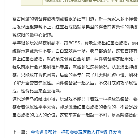
项链就是解开其穿戴权限的最中心配饰。早年很多玩家熬
复古网游的装备穿戴机制藏着很多细节门道，新手玩家大多不懂装
后发现压根穿戴不上，红宝石戒指就是典型的得要前置条件的神级
戴权限的最中心配饰。
早年很多玩家熬夜刷副本、蹲BOSS，费老劲爆出红宝石戒指，
统提示穿戴条件不够，白白空欢喜一场。老鸟都清楚，这套首饰有
穿上红宝石戒指，就必须先佩戴白金项链，两件装备绑定起用处，
我以前跟行会兄弟刷祖玛寺庙，就碰到过这种情况。队友爆出神级
链，只能放在背包闲置，后面的事专门花了几天时间蹲小怪、刷材
了解开全套首饰属性。两件装备配一起之后，不仅打底的攻防属性
成，性价比直来直去拉满。
这也是老鸟的经验心得，玩游戏不能只盯着就一种神级货装备，要
链看着像属性平平无奇，却是激活红宝石戒指的要命的，不管是战
宝石戒指的顶大的价值，这套前置配一起缺一不可，是高阶装备配
上一篇：
金盒道具帮衬一把孤零零玩家散人打宝刷怪发育