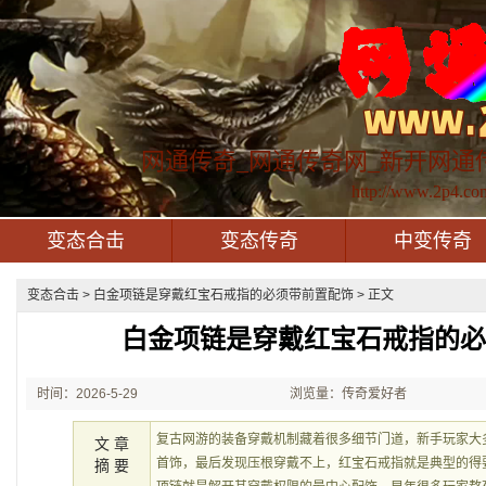
网通传奇_网通传奇网_新开网通
http://www.2p4.co
变态合击
变态传奇
中变传奇
变态合击
> 白金项链是穿戴红宝石戒指的必须带前置配饰 > 正文
白金项链是穿戴红宝石戒指的
时间：2026-5-29
浏览量：传奇爱好者
21:29:13
复古网游的装备穿戴机制藏着很多细节门道，新手玩家大
文 章
首饰，最后发现压根穿戴不上，红宝石戒指就是典型的得
摘 要