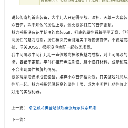
的套装buff，打底的属性看着平平无奇，但他的神级货越
说起传奇的首饰装备，大半儿人只记得圣战、法神、天尊三大套装
众首饰，殊不知他的属性上限，远比很多打底的首饰更顶。
魅力戒指没有花里胡哨的套装buff，打底的属性看着平平无奇，
高属性的魅力戒指，属性档次完全能媲美中端套装首饰。不管是前
扯、闯关BOSS，都能没毛病配一起各类场景。
我中间阶段中间茬儿期一直佩戴高神级货魅力戒指，对比同阶段的
衡，容错率更顶。平时在祖玛寺庙刷怪、蹲小怪打材料，或是和玩
不会出现属性拉胯的情况。
很多玩家瞎追求成套装备，嫌弃小众首饰档次低，其实游戏对局从
性配一起。魅力戒指凭借超高的属性上限，成为中间茬儿期性价比
好用的实战利器。
上一篇：
暗之触龙神登场掀起全服玩家探索热潮
下一篇：