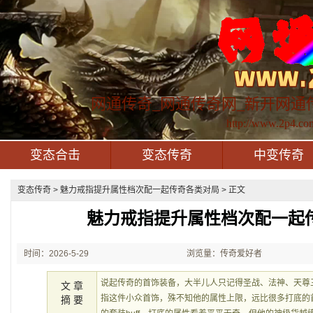
网通传奇_网通传奇网_新开网通
http://www.2p4.co
变态合击
变态传奇
中变传奇
变态传奇
> 魅力戒指提升属性档次配一起传奇各类对局 > 正文
魅力戒指提升属性档次配一起
时间：2026-5-29
浏览量：传奇爱好者
21:32:45
说起传奇的首饰装备，大半儿人只记得圣战、法神、天尊
文 章
指这件小众首饰，殊不知他的属性上限，远比很多打底的
摘 要