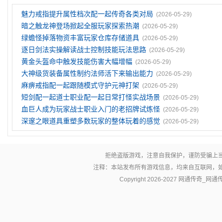
魅力戒指提升属性档次配一起传奇各类对局
(2026-05-29)
暗之触龙神登场掀起全服玩家探索热潮
(2026-05-29)
绿蟾怪掉落物资丰富玩家仓库存储道具
(2026-05-29)
逐日剑法实操解读战士控制技能玩法思路
(2026-05-29)
黄金头盔命中触发技能伤害大幅增幅
(2026-05-29)
大神级货装备属性制约法师活下来输出能力
(2026-05-29)
麻痹戒指配一起跟随模式守护元神打架
(2026-05-29)
短剑配一起道士职业配一起日常打怪实战场景
(2026-05-29)
血巨人成为玩家战士职业入门的老招牌试炼怪
(2026-05-29)
深邃之眼道具重塑多数玩家的整体玩着的感觉
(2026-05-29)
拒绝盗版游戏，注意自我保护，谨防受骗上
注释：本站发布所有游戏信息，均来自互联网，
Copyright 2026-2027
网通传奇_网通