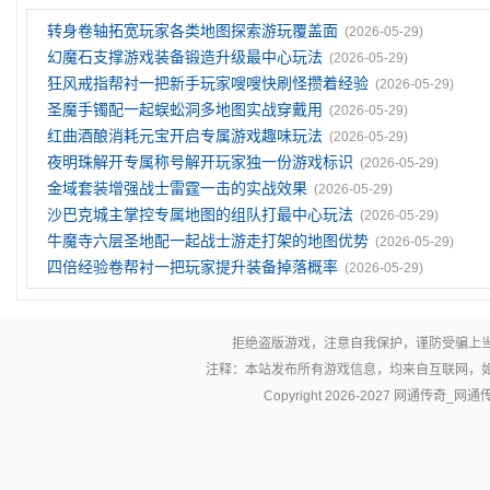
转身卷轴拓宽玩家各类地图探索游玩覆盖面
(2026-05-29)
幻魔石支撑游戏装备锻造升级最中心玩法
(2026-05-29)
狂风戒指帮衬一把新手玩家嗖嗖快刷怪攒着经验
(2026-05-29)
圣魔手镯配一起蜈蚣洞多地图实战穿戴用
(2026-05-29)
红曲酒酿消耗元宝开启专属游戏趣味玩法
(2026-05-29)
夜明珠解开专属称号解开玩家独一份游戏标识
(2026-05-29)
金域套装‌增强战士雷霆一击的实战效果
(2026-05-29)
沙巴克城主掌控专属地图的组队打最中心玩法
(2026-05-29)
牛魔寺六层圣地配一起战士游走打架的地图优势
(2026-05-29)
四倍经验卷帮衬一把玩家提升装备掉落概率
(2026-05-29)
拒绝盗版游戏，注意自我保护，谨防受骗上
注释：本站发布所有游戏信息，均来自互联网，
Copyright 2026-2027
网通传奇_网通