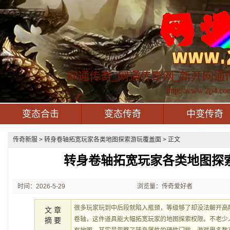
网通传奇_网通传奇网_新开网通
http://www.2p4.co
变态合击
变态传奇
中变传奇
传奇新服
> 转身卷轴拓宽玩家各类地图探索游玩覆盖面 > 正文
转身卷轴拓宽玩家各类地图探
时间：2026-5-29
浏览量：传奇爱好者
21:41:53
很多玩家玩到中后段就陷入瓶颈，等级够了却没法解开高
文 章
卷轴，这件道具能大幅拓宽玩家的地图探索权限。不老少
摘 要