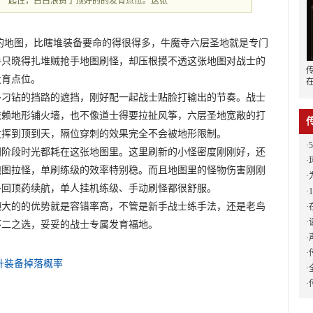
配一起性，白白浪费了顶好的的发育点位。这张
的地图，比瞎堆装备要命的得很得多，牛魔寺六层圣地就是专门
手只晓得扎堆贼抢手地图刷怪，却压根摸不透这张地图对战士的
发育点位。
多刁钻的挡路的遮挡，刚好配一起战士贴脸打输出的节奏。战士
依赖地形铺火墙，也不像道士得要拉扯风筝，六层圣地宽敞的打
发挥到顶到天，隔位穿刺的效果完全不会被地形限制。
·
间阶段时光都耗在这张地图里。这里刷新的小怪密度刚刚好，还
·
玛
跑图拉怪，单刷练级的效率特别稳。而且地图里的怪物伤害刚刚
·
多回顶药续航，单人挂机练级、手动刷怪都很舒服。
·
顶大的的优势就是容错率高，不管是新手战士练手法，还是老鸟
·
·
不二之选，妥妥的战士专属发育福地。
·
·
升装备掉落概率
·
·