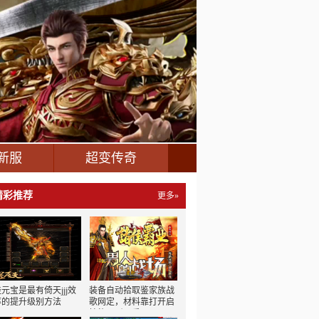
新服
超变传奇
精彩推荐
更多»
挂元宝是最有倚天jjj效
装备自动拾取鉴家族战
率的提升级别方法
歌网定，材料靠打开启
技能飞跃20重