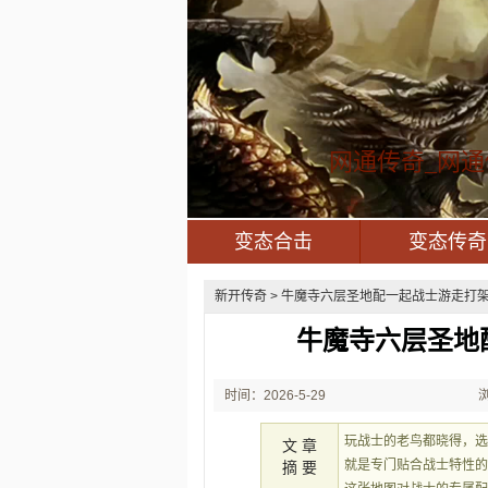
网通传奇_网通
变态合击
变态传奇
新开传奇
> 牛魔寺六层圣地配一起战士游走打架
牛魔寺六层圣地
时间：2026-5-29
21:39:34
玩战士的老鸟都晓得，选
文 章
就是专门贴合战士特性
摘 要