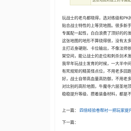
这张地图对战士的专属
玩战士的老鸟都晓得，选对练级和PK
贴合战士特性的上等货地图。很多新
专属配一起性，白白浪费了顶好的的
这张地图的地形不算绕得很，没有太
主打近身硬刚、卡位输出，不像法师
架空间，能让战士的走位和刺杀剑术
我早年玩战士发育的时候，一大半中
有死规矩的精英怪点位，不用老多回
好，战士自带高血量高防御，不用老
对比别的高阶地图，牛魔寺六层圣地
稳稳提升等级、攒着装备材料，都是
上一篇：
四倍经验卷帮衬一把玩家提
下一篇：