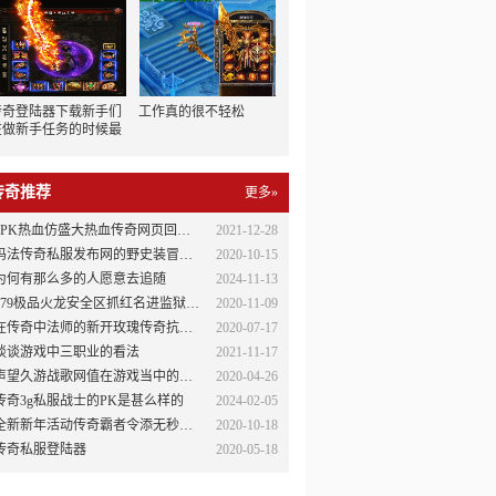
传奇登陆器下载新手们
工作真的很不轻松
在做新手任务的时候最
好从边界村开始
传奇推荐
更多»
5PK热血仿盛大热血传奇网页回馈！封测练级内测有礼！
2021-12-28
法传奇私服发布网的野史装冒险王神兵传奇无敌版备篇•霓裳羽衣
2020-10-15
为何有那么多的人愿意去追随
2024-11-13
179极品火龙安全区抓红名进监狱的脚本
2020-11-09
在传奇中法师的新开玫瑰传奇抗拒火环有多厉害
2020-07-17
谈谈游戏中三职业的看法
2021-11-17
声望久游战歌网值在游戏当中的作用巨大
2020-04-26
传奇3g私服战士的PK是甚么样的
2024-02-05
全新新年活动传奇霸者令添无秒杀超变传奇加技巧案例
2020-10-18
传奇私服登陆器
2020-05-18