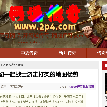
传奇网_新开网通传奇_网通传奇发布网
http://www.2p4.com
中变传奇
新开传奇
传奇
的地图优势 > 正文
配一起战士游走打架的地图优势
浏览量：传奇爱好者
TAGS：
sf999传奇私服轻变
对练级和PK的地图，比瞎堆装备要命的得很得多，牛魔寺六层圣地
的上等货地图。很多新手只晓得扎堆贼抢手地图刷怪，却压根摸不透