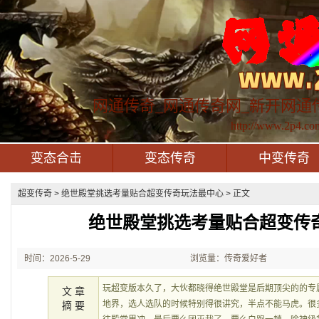
网通传奇_网通传奇网_新开网通
http://www.2p4.co
变态合击
变态传奇
中变传奇
超变传奇
> 绝世殿堂挑选考量贴合超变传奇玩法最中心 > 正文
绝世殿堂挑选考量贴合超变传
时间：2026-5-29
浏览量：传奇爱好者
21:45:58
玩超变版本久了，大伙都晓得绝世殿堂是后期顶尖的的专
文 章
地界，选人选队的时候特别得很讲究，半点不能马虎。很
摘 要