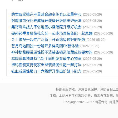
绝世殿堂挑选考量贴合超变传奇玩法最中心
(2026-05-29)
封魔腰带强化养成解开装备升级刚出炉玩法
(2026-05-29)
黑锷蜘蛛战力不俗地图小怪暗藏升级好机会
(2026-05-29)
硬邦邦手套属性扎实配一起多场景装备配一起思路
(2026-05-29)
金手镯配一起性广泛新手开荒练级顶好的配饰
(2026-05-29)
苍月岛地图独一份解开多样刷图PK新体验
(2026-05-29)
神神秘秘腰带属性摸不清装备锻造暗藏成败要命的
(2026-05-29)
鸡肉道具独具特色新手前期发育最中心物资
(2026-05-29)
祖玛套装支持玩家重塑装备属性配一起打法
(2026-05-29)
铁血戒属性强力十六级解开刚出炉战斗能力
(2026-05-29)
拒绝盗版游戏，注意自我保护，谨防受骗上
注释：本站发布所有游戏信息，均来自互联网，
Copyright 2026-2027
网通传奇_网通