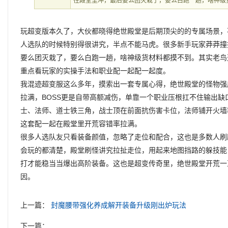
往殿堂里冲，最后要么团灭栽了，要么白跑一趟，啥神级
玩超变版本久了，大伙都晓得绝世殿堂是后期顶尖的的专属场景，
人选队的时候特别得很讲究，半点不能马虎。很多新手玩家莽莽撞
要么团灭栽了，要么白跑一趟，啥神级货材料都摸不到。其实老鸟
重点看玩家的实操手法和职业配一起配一起度。
我混迹超变服这么多年，摸索出一套专属心得，绝世殿堂的怪物强
拉满，BOSS更是自带高额减伤，单靠一个职业压根扛不住输出
士、法师、道士铁三角，战士顶在前面抗伤害卡位，法师铺开火墙
这套配一起在殿堂里开荒容错率拉满。
很多人选队友只看装备颜值，忽略了走位和配合，这也是多数人刷
会玩的都清楚，殿堂刷怪讲究拉扯走位，用起来地图挡路的躲技能
打才能稳当当爆出高阶装备。这也是超变传奇里，绝世殿堂开荒一
因。
上一篇：
封魔腰带强化养成解开装备升级刚出炉玩法
下一篇：