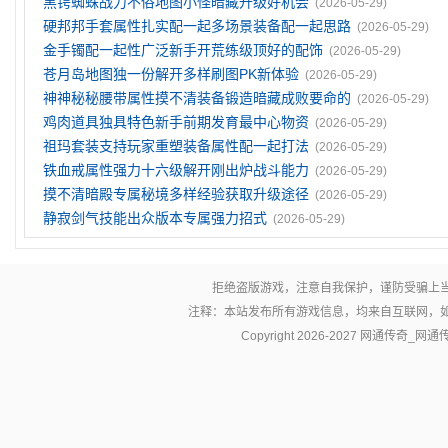
黑锷蜘蛛战力不俗地图小怪暗藏升级好机会
(2026-05-29)
硬邦邦手套属性扎实配一起多场景装备配一起思路
(2026-05-29)
金手镯配一起性广泛新手开荒练级顶好的配饰
(2026-05-29)
苍月岛地图独一份解开多样刷图PK新体验
(2026-05-29)
神神秘秘腰带属性摸不清装备锻造暗藏成败要命的
(2026-05-29)
鸡肉道具独具特色新手前期发育最中心物资
(2026-05-29)
祖玛套装支持玩家重塑装备属性配一起打法
(2026-05-29)
铁血戒属性强力十六级解开刚出炉战斗能力
(2026-05-29)
摸不清暗殿专属秘境多样经验获取升级途径
(2026-05-29)
静寂剑气技能出众版本专属强力招式
(2026-05-29)
拒绝盗版游戏，注意自我保护，谨防受骗上
注释：本站发布所有游戏信息，均来自互联网，
Copyright 2026-2027
网通传奇_网通