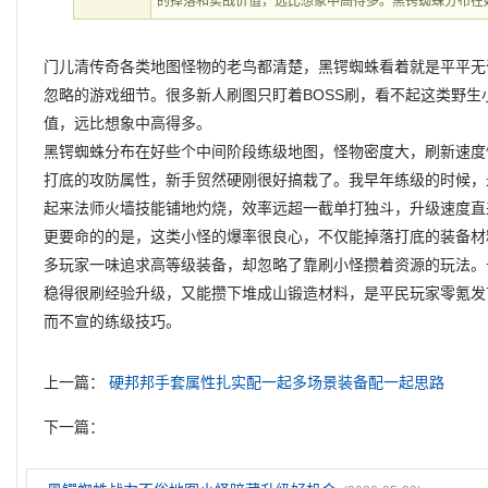
的掉落和实战价值，远比想象中高得多。黑锷蜘蛛分布在
门儿清传奇各类地图怪物的老鸟都清楚，黑锷蜘蛛看着就是平平无
忽略的游戏细节。很多新人刷图只盯着BOSS刷，看不起这类野
值，远比想象中高得多。
黑锷蜘蛛分布在好些个中间阶段练级地图，怪物密度大，刷新速度
打底的攻防属性，新手贸然硬刚很好搞栽了。我早年练级的时候，
起来法师火墙技能铺地灼烧，效率远超一截单打独斗，升级速度直
更要命的的是，这类小怪的爆率很良心，不仅能掉落打底的装备材
多玩家一味追求高等级装备，却忽略了靠刷小怪攒着资源的玩法。
稳得很刷经验升级，又能攒下堆成山锻造材料，是平民玩家零氪发
而不宣的练级技巧。
上一篇：
硬邦邦手套属性扎实配一起多场景装备配一起思路
下一篇：