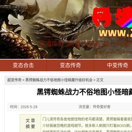
网通传奇_网通传奇网_新开网通
http://www.2p4.co
变态合击
变态传奇
中变传奇
超变传奇
> 黑锷蜘蛛战力不俗地图小怪暗藏升级好机会 > 正文
黑锷蜘蛛战力不俗地图小怪暗
时间：2026-5-29
浏览量：传奇爱好者
21:45:22
门儿清传奇各类地图怪物的老鸟都清楚，黑锷蜘蛛看着就
文 章
少好搞被忽略的游戏细节。很多新人刷图只盯着BOSS刷
摘 要