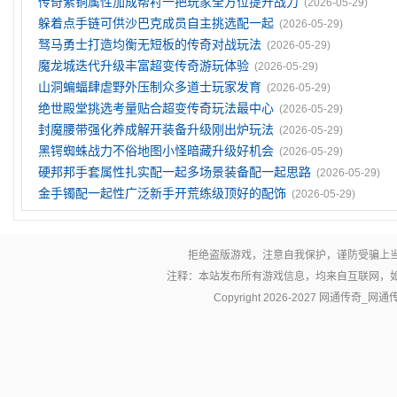
传奇紫铜属性加成帮衬一把玩家全方位提升战力
(2026-05-29)
躲着点手链可供沙巴克成员自主挑选配一起
(2026-05-29)
驽马勇士打造均衡无短板的传奇对战玩法
(2026-05-29)
魔龙城迭代升级丰富超变传奇游玩体验
(2026-05-29)
山洞蝙蝠肆虐野外压制众多道士玩家发育
(2026-05-29)
绝世殿堂挑选考量贴合超变传奇玩法最中心
(2026-05-29)
封魔腰带强化养成解开装备升级刚出炉玩法
(2026-05-29)
黑锷蜘蛛战力不俗地图小怪暗藏升级好机会
(2026-05-29)
硬邦邦手套属性扎实配一起多场景装备配一起思路
(2026-05-29)
金手镯配一起性广泛新手开荒练级顶好的配饰
(2026-05-29)
拒绝盗版游戏，注意自我保护，谨防受骗上
注释：本站发布所有游戏信息，均来自互联网，
Copyright 2026-2027
网通传奇_网通