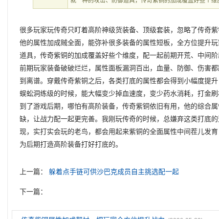
就一种的攻击、防御道具，传奇紫铜的加成覆盖好些个维
很多玩家玩传奇只盯着高阶神级货装备、顶级套装，忽略了传奇紫
他的属性加成贼全面，能弥补很多装备的属性短板，全方位提升玩
道具，传奇紫铜的加成覆盖好些个维度，配一起前期开荒、中间阶
前期玩家装备破破烂烂，属性面板漏洞百出，血量、防御、伤害都
到离谱。穿戴传奇紫铜之后，各类打底的属性都会得到小幅度提升
蜈蚣洞练级的时候，能大幅变少掉血速度，变少药水消耗，打金刷
到了游戏后期，哪怕有高阶装备，传奇紫铜依旧有用，他的综合属
缺，让战力配一起更完善。我刚玩传奇的时候，总嫌弃这类打底的
现，实打实会玩的老鸟，都会用起来紫铜的全面属性中间茬儿发育
为后期打造高阶装备打好打底的。
上一篇：
躲着点手链可供沙巴克成员自主挑选配一起
下一篇：