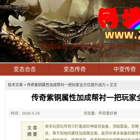
网通传奇_网通传奇网_新开网通
http://www.2p4.co
变态合击
变态传奇
中变传奇
技术文章
> 传奇紫铜属性加成帮衬一把玩家全方位提升战力 > 正文
传奇紫铜属性加成帮衬一把玩家
时间：2026-5-29
浏览量：传奇爱好者
21:47:22
很多玩家玩传奇只盯着高阶神级货装备、顶级套装，忽略
文 章
处，殊不知他的属性加成贼全面，能弥补很多装备的属性
摘 要