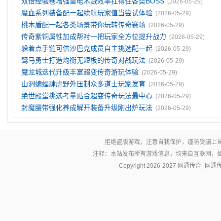
双倍经验卷‌增强雷电术贼效率扛得住各类BOSS
(2026-05-29)
魔血系列装备配一起续航玩家值当尝试体验
(2026-05-29)
桃木盾配一起各类场景带你玩转传奇赛场
(2026-05-29)
传奇紫铜属性加成帮衬一把玩家全方位提升战力
(2026-05-29)
躲着点手链可供沙巴克成员自主挑选配一起
(2026-05-29)
驽马勇士打造均衡无短板的传奇对战玩法
(2026-05-29)
魔龙城迭代升级丰富超变传奇游玩体验
(2026-05-29)
山洞蝙蝠肆虐野外压制众多道士玩家发育
(2026-05-29)
绝世殿堂挑选考量贴合超变传奇玩法最中心
(2026-05-29)
封魔腰带强化养成解开装备升级刚出炉玩法
(2026-05-29)
拒绝盗版游戏，注意自我保护，谨防受骗上
注释：本站发布所有游戏信息，均来自互联网，
Copyright 2026-2027
网通传奇_网通