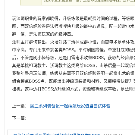
的效率直来直去翻一倍，是法师玩家的练级神器。法师主
玩法师职业的玩家都晓得，升级练级是最耗费时间的过程，等级跟
图，而双倍经验卷是法师嗖嗖快升级的最中心道具，配一起雷电术
翻一倍，是法师玩家的练级神器。
法师主打群伤输出，火墙对路子清掉成群小怪，而雷电术是单体攻
中率高，专门用来单挑各类BOSS。平时刷图蹲怪，单靠打底的
后，不管是刷小怪练级，还是用雷电术攻坚BOSS，获取的经验
其是单挑祖玛教主、沃玛教主这类高阶BOSS，击杀后叠一起双
我整年整月玩法师，练级从来离不开双倍经验卷配一起雷电术的组
组合蹲点BOSS点，既能爆出神级货装备和材料，又能嗖嗖快提
挂机，这种边打BOSS边升级的方式，资源和等级双丰收，是法
上一篇：
魔血系列装备配一起续航玩家值当尝试体验
下一篇：