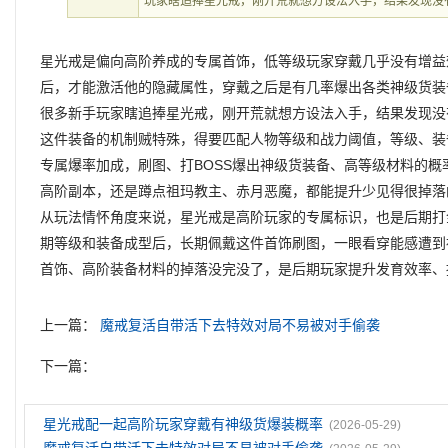
玩家瞎追捧星光戒，刚开荒就想方设法入手，结果发现没
星光戒是偏向高阶养成的专属首饰，低等级玩家穿戴几乎没有增益
后，才能激活他的隐藏属性，穿戴之后是有几率爆出各类神级货装
很多新手玩家瞎追捧星光戒，刚开荒就想方设法入手，结果发现没
这件装备的机制贼特殊，得要匹配人物等级和战力阈值，等级、装
专属爆率加成，刷图、打BOSS爆出神级货装备、高等级材料的
高阶副本，还是蹲点祖玛教主、赤月恶魔，都能提升少见得很掉落
从玩法情怀角度来说，星光戒是高阶玩家的专属标识，也是后期打
期等级和装备成型后，长期佩戴这件首饰刷图，一眼看穿能感遭到
首饰、高阶装备材料的掉落没完没了，是后期玩家提升发育效率、
上一篇：
魔戒复活自带活下去特效对局不易被对手偷袭
下一篇：
星光戒配一起高阶玩家穿戴有神级货爆装概率
(2026-05-29)