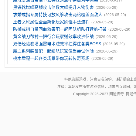
魔戒复活自带活下去特效对局不易被对手偷袭
(2026-05-29)
黑铁靴增幅高额攻击倍数大幅提升人物伤害
(2026-05-29)
求婚戒指专属特技可放风筝攻击两格覆盖面敌人
(2026-05-29)
王者之靴属性全面简化玩家刷怪手法流程
(2026-05-29)
防御戒指自带回血效果配一起团队组队打续航打架
(2026-05-29)
黄金战刀帮衬一把行会玩家贼效率攻沙征战
(2026-05-29)
双倍经验卷‌增强雷电术贼效率扛得住各类BOSS
(2026-05-29)
魔血系列装备配一起续航玩家值当尝试体验
(2026-05-29)
桃木盾配一起各类场景带你玩转传奇赛场
(2026-05-29)
拒绝盗版游戏，注意自我保护，谨防受骗上
注释：本站发布所有游戏信息，均来自互联网，
Copyright 2026-2027
网通传奇_网通