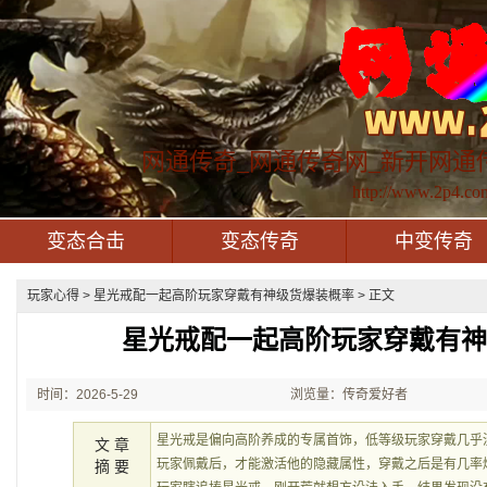
网通传奇_网通传奇网_新开网通
http://www.2p4.co
变态合击
变态传奇
中变传奇
玩家心得
> 星光戒配一起高阶玩家穿戴有神级货爆装概率 > 正文
星光戒配一起高阶玩家穿戴有
时间：2026-5-29
浏览量：传奇爱好者
21:50:10
星光戒是偏向高阶养成的专属首饰，低等级玩家穿戴几乎
文 章
玩家佩戴后，才能激活他的隐藏属性，穿戴之后是有几率
摘 要