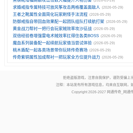
黑铁靴增幅高额攻击倍数大幅提升人物伤害
(2026-05-29)
求婚戒指专属特技可放风筝攻击两格覆盖面敌人
(2026-05-29)
王者之靴属性全面简化玩家刷怪手法流程
(2026-05-29)
防御戒指自带回血效果配一起团队组队打续航打架
(2026-05-29)
黄金战刀帮衬一把行会玩家贼效率攻沙征战
(2026-05-29)
双倍经验卷‌增强雷电术贼效率扛得住各类BOSS
(2026-05-29)
魔血系列装备配一起续航玩家值当尝试体验
(2026-05-29)
桃木盾配一起各类场景带你玩转传奇赛场
(2026-05-29)
传奇紫铜属性加成帮衬一把玩家全方位提升战力
(2026-05-29)
拒绝盗版游戏，注意自我保护，谨防受骗上
注释：本站发布所有游戏信息，均来自互联网，
Copyright 2026-2027
网通传奇_网通