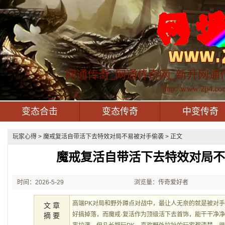
网通传奇_网通传奇网_新开网通
http://www.2p4.co
变态合击
变态传奇
中变传奇
玩家心得
> 魔戒复活自带活下去特效对局不易被对手偷袭 > 正文
魔戒复活自带活下去特效对局
时间：2026-5-29
浏览量：传奇爱好者
21:49:54
高端PK对局和野外蹲点对战中，最让人无奈的就是被对
文 章
好搞掉落，而魔戒·复活作为顶级活下去首饰，能干干净
摘 要