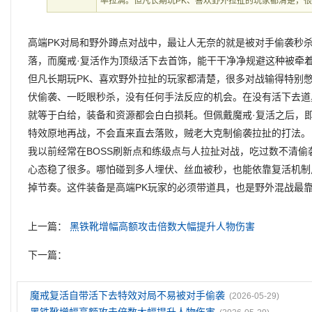
率拉满。但凡长期玩PK、喜欢野外拉扯的玩家都清楚，
高端PK对局和野外蹲点对战中，最让人无奈的就是被对手偷袭秒
落，而魔戒·复活作为顶级活下去首饰，能干干净净规避这种被牵
但凡长期玩PK、喜欢野外拉扯的玩家都清楚，很多对战输得特别
伏偷袭、一眨眼秒杀，没有任何手法反应的机会。在没有活下去道
就等于白给，装备和资源都会白白损耗。但佩戴魔戒·复活之后，
特效原地再战，不会直来直去落败，贼老大克制偷袭拉扯的打法。
我以前经常在BOSS刷新点和练级点与人拉扯对战，吃过数不清
心态稳了很多。哪怕碰到多人埋伏、丝血被秒，也能依靠复活机制
掉节奏。这件装备是高端PK玩家的必须带道具，也是野外混战最
上一篇：
黑铁靴增幅高额攻击倍数大幅提升人物伤害
下一篇：
魔戒复活自带活下去特效对局不易被对手偷袭
(2026-05-29)