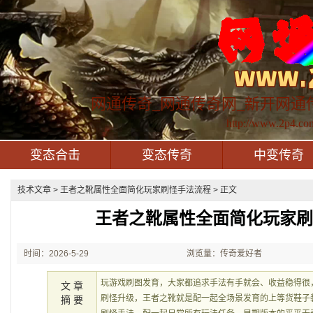
网通传奇_网通传奇网_新开网通
http://www.2p4.co
变态合击
变态传奇
中变传奇
技术文章
> 王者之靴属性全面简化玩家刷怪手法流程 > 正文
王者之靴属性全面简化玩家
时间：2026-5-29
浏览量：传奇爱好者
21:49:05
玩游戏刷图发育，大家都追求手法有手就会、收益稳得很
文 章
刷怪升级，王者之靴就是配一起全场景发育的上等货鞋子
摘 要