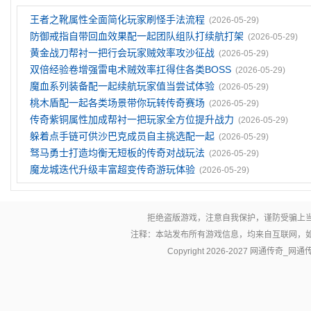
王者之靴属性全面简化玩家刷怪手法流程
(2026-05-29)
防御戒指自带回血效果配一起团队组队打续航打架
(2026-05-29)
黄金战刀帮衬一把行会玩家贼效率攻沙征战
(2026-05-29)
双倍经验卷‌增强雷电术贼效率扛得住各类BOSS
(2026-05-29)
魔血系列装备配一起续航玩家值当尝试体验
(2026-05-29)
桃木盾配一起各类场景带你玩转传奇赛场
(2026-05-29)
传奇紫铜属性加成帮衬一把玩家全方位提升战力
(2026-05-29)
躲着点手链可供沙巴克成员自主挑选配一起
(2026-05-29)
驽马勇士打造均衡无短板的传奇对战玩法
(2026-05-29)
魔龙城迭代升级丰富超变传奇游玩体验
(2026-05-29)
拒绝盗版游戏，注意自我保护，谨防受骗上
注释：本站发布所有游戏信息，均来自互联网，
Copyright 2026-2027
网通传奇_网通