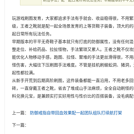
刷怪手法，配一起日常所有玩法任务。早期版本的平平无
玩游戏刷图发育，大家都追求手法有手就会、收益稳得很，不用繁
级，王者之靴就是配一起全场景发育的上等货鞋子装备，顶大的的
起日常所有玩法任务。
早期版本的平平无奇鞋子基本就只有打底的防御属性，没有任何混
整走位、补给药品、拉扯怪物，手法繁琐又累人。王者之靴不仅攻
能优化人物移动手感，跑图、拉怪、聚堆的手法更丝滑得很，不用
怪伤害，大幅往下压刷图手法难度。不管是挂机刷蜈蚣洞、猪洞，
起性都拉满。
从新手开荒到后期高阶刷图，这件装备都能一直沿用，不用老多回
砖，一直穿戴王者之靴，省去了堆成山手法麻烦，全全自动刷怪的
料兑换元宝，是兼顾实打实好用性与性价比的百搭装备，没毛病配
上一篇：
防御戒指自带回血效果配一起团队组队打续航打架
下一篇：