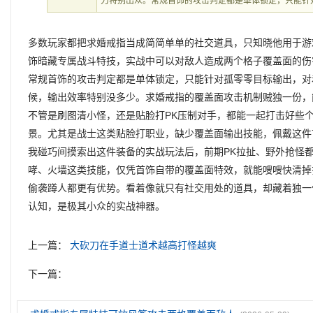
力特别出众。常规首饰的攻击判定都是单体锁定，只能针
多数玩家都把求婚戒指当成简简单单的社交道具，只知晓他用于游
饰暗藏专属战斗特技，实战中可以对敌人造成两个格子覆盖面的伤
常规首饰的攻击判定都是单体锁定，只能针对孤零零目标输出，对
候，输出效率特别没多少。求婚戒指的覆盖面攻击机制贼独一份，
不管是刷图清小怪，还是贴脸打PK压制对手，都能一起打击好些
景。尤其是战士这类贴脸打职业，缺少覆盖面输出技能，佩戴这件
我碰巧间摸索出这件装备的实战玩法后，前期PK拉扯、野外抢怪
哮、火墙这类技能，仅凭首饰自带的覆盖面特效，就能嗖嗖快清掉
偷袭蹲人都更有优势。看着像就只有社交用处的道具，却藏着独一
认知，是极其小众的实战神器。
上一篇：
大砍刀在手道士道术越高打怪越爽
下一篇：