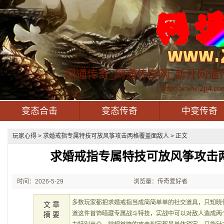
网通传奇_网通传奇网_新开网通
http://www.2p4.co
变态合击
变态传奇
中变传奇
玩家心得
> 求婚戒指专属特技可放风筝攻击两格覆盖面敌人 > 正文
求婚戒指专属特技可放风筝攻击
时间：2026-5-29
浏览量：传奇爱好者
21:49:21
多数玩家都把求婚戒指当成简简单单的社交道具，只知晓
文 章
道这件首饰暗藏专属战斗特技，实战中可以对敌人造成两
摘 要