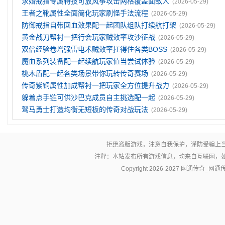
求婚戒指专属特技可放风筝攻击两格覆盖面敌人
(2026-05-29)
王者之靴属性全面简化玩家刷怪手法流程
(2026-05-29)
防御戒指自带回血效果配一起团队组队打续航打架
(2026-05-29)
黄金战刀帮衬一把行会玩家贼效率攻沙征战
(2026-05-29)
双倍经验卷‌增强雷电术贼效率扛得住各类BOSS
(2026-05-29)
魔血系列装备配一起续航玩家值当尝试体验
(2026-05-29)
桃木盾配一起各类场景带你玩转传奇赛场
(2026-05-29)
传奇紫铜属性加成帮衬一把玩家全方位提升战力
(2026-05-29)
躲着点手链可供沙巴克成员自主挑选配一起
(2026-05-29)
驽马勇士打造均衡无短板的传奇对战玩法
(2026-05-29)
拒绝盗版游戏，注意自我保护，谨防受骗上
注释：本站发布所有游戏信息，均来自互联网，
Copyright 2026-2027
网通传奇_网通