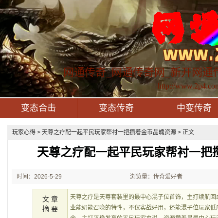
网通传奇_网通传奇网_新开网通
http://www.2p4.co
变态合击
变态传奇
中变传奇
玩家心得
> 天尊之疗配一起平民玩家帮衬一把攒着金币晶魄资源 > 正文
天尊之疗配一起平民玩家帮衬一把
时间：2026-5-29
浏览量：传奇爱好者
21:50:27
天尊之疗是天尊套装里的最中心混子位首饰，主打续航回
文 章
业能奶能召唤的特性，不仅实战好用，还能混子位玩家低
摘 要