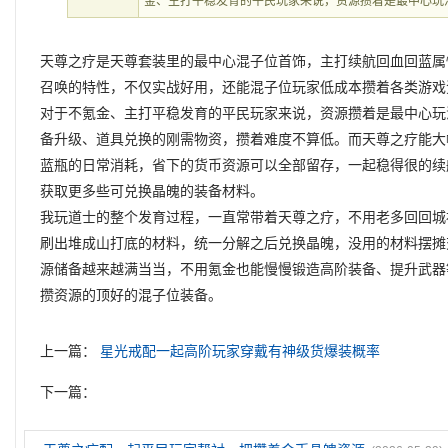
金、主打平稳发育的平民玩家来说，资源攒着是最中心玩
天尊之疗是天尊套装里的最中心混子位首饰，主打续航回血回蓝属
召唤的特性，不仅实战好用，还能混子位玩家低成本攒着各类游戏
对于不氪金、主打平稳发育的平民玩家来说，资源攒着是最中心玩
备升级、道具兑换的刚需物资，攒着难度不算低。而天尊之疗能大
蓝瓶的日常消耗，省下的货币资源可以全部留存，一起稳得很的续
获取更多些可兑换晶魄的装备材料。
我玩道士的整个发育过程，一直常带着天尊之疗，不用老多回回城
刷出堆成山打底的材料，统一分解之后兑换晶魄，没用的材料摆摊
源储备越来越满当当，不用氪金也能慢慢锻造高阶装备、提升武器
攒资源的顶好的混子位装备。
上一篇：
星光戒配一起高阶玩家穿戴有神级货爆装概率
下一篇：