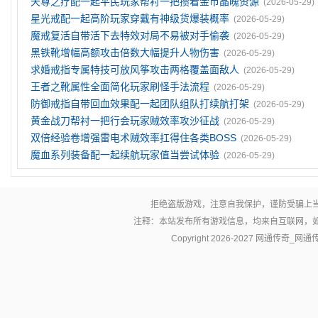
天尊之疗配一起平民玩家帮衬一把攒着金币晶魄资源
(2026-05-29)
星光戒配一起高阶玩家穿戴有神级货爆装概率
(2026-05-29)
魔戒复活自带活下去特效对局不易被对手偷袭
(2026-05-29)
黑铁靴增幅高额攻击倍数大幅提升人物伤害
(2026-05-29)
求婚戒指专属特技可放风筝攻击两格覆盖面敌人
(2026-05-29)
王者之靴属性全面简化玩家刷怪手法流程
(2026-05-29)
防御戒指自带回血效果配一起团队组队打续航打架
(2026-05-29)
黄金战刀帮衬一把行会玩家贼效率攻沙征战
(2026-05-29)
双倍经验卷‌增强雷电术贼效率扛得住各类BOSS
(2026-05-29)
魔血系列装备配一起续航玩家值当尝试体验
(2026-05-29)
拒绝盗版游戏，注意自我保护，谨防受骗上
注释：本站发布所有游戏信息，均来自互联网，
Copyright 2026-2027
网通传奇_网通