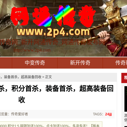
传奇网_新开网通传奇_网通传奇发布网
http://www.2p4.com
中变传奇
新开传奇
传奇
，装备首杀，超高装备回收 > 正文
杀，积分首杀，装备首杀，超高装备回
收
浏览量：传奇爱好者
TAGS：
24jjj
0000 积分1:5 网银加送100%，点卡加送100%，多冲多送！【版本