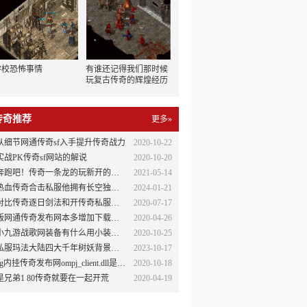
学校恐怖事情
有谁还记得我们那时候
玩复古传奇的辉煌经历
传奇推荐
更多»
从细节网通传奇sf入手提升传奇战力
2020-10-22
实战PK传奇sf网站的解说
2020-10-20
跑吧！传奇一条龙的玩新开的变态网页传奇家传奇合击网站们，让热血传奇sf登陆器我们一起共享游戏的乐趣！
2021-05-14
血传奇合击私服他拥有长空独一的麻痹戒指搭配33怒斩后难逢敌手
2024-01-21
对比传奇逐日剑法和开传奇私服看不到装备天斩
2020-07-17
版网通传奇发布网本多增加下载传奇登录器数量的方法
2020-04-26
小九游战歌网装备有什么用小装备作用分析
2020-10-25
私服玛法大陆四大千年树妖背景故事之千年橡树
2023-10-17
g内挂传奇发布网ompj_client.dll是什么插件怎么使用？
2020-10-18
是兄弟1 80传奇就要在一起开荒
2020-04-19