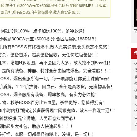
.攻沙奖励3000W元宝+5000积分.合区后奖励188RMB！【版本
部靠打,所有BOSS均有终极爆率,散人真实逆袭,长
:5 网银加送100%，点卡加送100%，多冲多送！
励3000W元宝+5000积分.合区后奖励188RMB！
,所有BOSS均有终极爆率,散人真实逆袭,长久稳定不忽悠！
首杀，装备首杀，超高装备回收，无任何垃圾装备！！
几率，增加N多地图，再不会因为人多，散人抢不到Boss打！
·
，是所有装备、神器、特殊全部由怪物爆出，完全看脸！！！
·
·
奔
BOSS，爆出全服所有一切，每一项都能让你爱上诛仙神器！
·
热
2阶盾牌，1-12阶护符、回血石、全部是高级货，无废物套装！
·
BOSS，爆全服所有装备、爆率极高，有实力必须抢！
·
人物，秒杀BOSS百分比%血量，杀怪更好，您值得拥有！
·
48小时内打到指定装备获得现金网银充值，散人一样混牛逼！！
·
·
z
,神器好爆,元宝满地，人民币卷捡到手软！
·
领取起步大礼包，助散人快速起步！！！
多打怪，本服一切都靠怪物爆出，没错，是一切！！