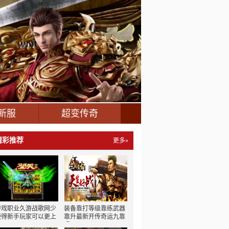
新服
超变传奇
精彩推荐
更多»
游戏职业久游战歌网少
装备靠打等级靠练武器
使得新手玩家可以更上
靠升最新开传奇运九靠
手
喝