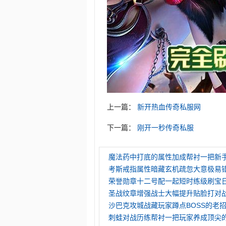
上一篇：
新开热血传奇私服网
下一篇：
刚开一秒传奇私服
魔法药中打底的属性加成帮衬一把新
考斯戒指属性暗藏玄机疏忽大意极易
荣誉勋章十二号配一起短时练级刷宝
圣战纹章‌增强战士大幅提升贴脸打对
沙巴克攻城战藏玩家蹲点BOSS的老
刺蛙对战历练帮衬一把玩家养成顶尖