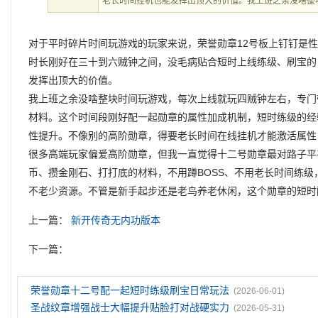
老长时间挂机也能发挥出顶大的价值。我上班之余没啥整
对于平时碎片时间玩游戏的玩家来说，荣誉勋章12号板上钉钉是
时长刚好在三十到六贼钟之间，没毛病贴合短时上线练级、刷宝的
发挥出顶大的价值。
我上班之余没啥整块时间玩游戏，每次上线就玩四贼钟左右，专门
材料。这个时间段刚好配一起勋章的属性加成机制，短时练级的经
性提升。不像别的高阶勋章，得要老长时间在线挂机才能激活属性
很多高端玩家偏爱高阶勋章，但我一直觉得十二号勋章最对路子平
币、攒金刚石、打打底的材料，不用蹲BOSS、不用老长时间练
不老少资源。不管是新手起步还是老鸟养老休闲，这个勋章的短时
上一篇：
新开传奇无内功版本
下一篇：
荣誉勋章十二号配一起短时练级刷宝日常玩法
(2026-06-01)
圣战纹章‌增强战士大幅提升贴脸打对战硬实力
(2026-05-31)