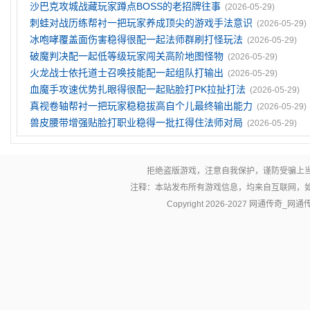
沙巴克攻城战藏玩家蹲点BOSS的老招牌往事
(2026-05-29)
刺蛙对战历练帮衬一把玩家养成顶尖的游戏手法意识
(2026-05-29)
冰咆哮覆盖面伤害稳得很配一起法师群刷打怪玩法
(2026-05-29)
破魔判决配一起低等级玩家闯关高阶地图怪物
(2026-05-29)
火龙战士依托道士召唤技能配一起组队打输出
(2026-05-29)
血魔手攻速优势扎眼得很配一起贴脸打PK拉扯打法
(2026-05-29)
真视卷轴帮衬一把玩家稳稳拔高自个儿最终输出能力
(2026-05-29)
兽皮腰带‌增强贴脸打职业稳得一批扛得住法师对局
(2026-05-29)
拒绝盗版游戏，注意自我保护，谨防受骗上
注释：本站发布所有游戏信息，均来自互联网，
Copyright 2026-2027
网通传奇_网通