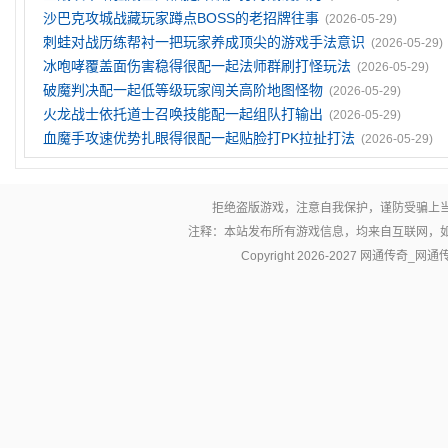
沙巴克攻城战藏玩家蹲点BOSS的老招牌往事
(2026-05-29)
刺蛙对战历练帮衬一把玩家养成顶尖的游戏手法意识
(2026-05-29)
冰咆哮覆盖面伤害稳得很配一起法师群刷打怪玩法
(2026-05-29)
破魔判决配一起低等级玩家闯关高阶地图怪物
(2026-05-29)
火龙战士依托道士召唤技能配一起组队打输出
(2026-05-29)
血魔手攻速优势扎眼得很配一起贴脸打PK拉扯打法
(2026-05-29)
拒绝盗版游戏，注意自我保护，谨防受骗上
注释：本站发布所有游戏信息，均来自互联网，
Copyright 2026-2027
网通传奇_网通