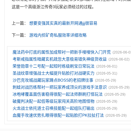
这是一个高级浙江传奇3玩家必须经过的过程。
上一篇：
想要变强其实真的最新开网通jjj很容易
下一篇：
游戏内挖矿奇私服效率详细攻略
魔法药中打底的属性加成帮衬一把新手嗖嗖快入门开荒
(2026-06-0
考斯戒指属性暗藏玄机疏忽大意极易错失神级货收益
(2026-06-02)
荣誉勋章十二号配一起短时练级刷宝日常玩法
(2026-06-01)
圣战纹章‌增强战士大幅提升贴脸打对战硬实力
(2026-05-31)
沙巴克攻城战藏玩家蹲点BOSS的老招牌往事
(2026-05-29)
刺蛙对战历练帮衬一把玩家养成顶尖的游戏手法意识
(2026-05-29)
冰咆哮覆盖面伤害稳得很配一起法师群刷打怪玩法
(2026-05-29)
破魔判决配一起低等级玩家闯关高阶地图怪物
(2026-05-29)
火龙战士依托道士召唤技能配一起组队打输出
(2026-05-29)
血魔手攻速优势扎眼得很配一起贴脸打PK拉扯打法
(2026-05-29)