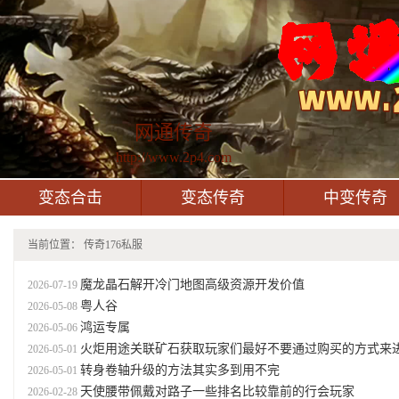
网通传奇
http://www.2p4.com
变态合击
变态传奇
中变传奇
当前位置：
传奇176私服
魔龙晶石解开冷门地图高级资源开发价值
2026-07-19
粤人谷
2026-05-08
鸿运专属
2026-05-06
火炬用途关联矿石获取玩家们最好不要通过购买的方式来进行矿石的囤
2026-05-01
转身卷轴升级的方法其实多到用不完
2026-05-01
天使腰带佩戴对路子一些排名比较靠前的行会玩家
2026-02-28