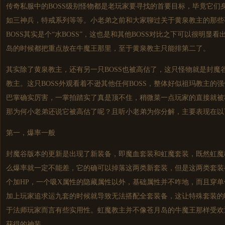
传奇私服
中的BOSS级别怪物都是老玩家要寻找的首要目标，毕竟它们
如三神兵，特戒系列等等。小老弟之前和大家聊过关于黄泉教主的那些
BOSS其实是个“水BOSS”，这也是和其他BOSS对比之下可以很明显
岛的时候都把重点放在牛魔王那里，至于黄泉教主只能排第二了。
其实除了黄泉教主，还有另一只BOSS也被高估了，这只怪物就是封魔谷
教主。这只BOSS外观看着不逊其他任何BOSS，整体好似祖玛教主的
巴掌确实厉害，一掌拍踏实了真是顶不住，稍微菜一点玩家的直接就被
那为何小老弟还说它被高估了呢？且听小老弟为你分解，主要表现在以
第一，爆率一般
封魔谷版本的更新是出现了新装备，即魔血套装和虹魔套装，既然虹魔教
么爆率就一定不能差，它的确可以掉落这两类新套装，但是这两类套装
个加HP，一个吸X属性的隐藏属性以外，基础属性并不咋地，而且穿
加上玩家追求运九套的时候就导致无法搭配全套装备，这让特殊套装的
于法师玩家而言有些实用性。虹魔教主并不像苍月岛的牛魔王那样受欢
获得的神装。