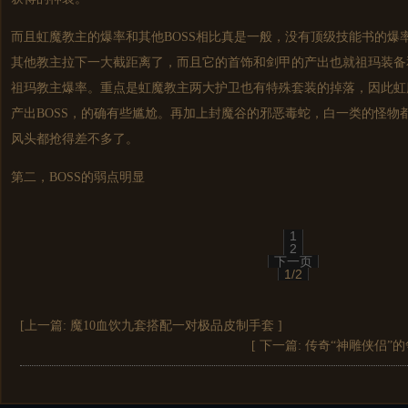
而且虹魔教主的爆率和其他BOSS相比真是一般，没有顶级技能书的爆
其他教主拉下一大截距离了，而且它的首饰和剑甲的产出也就祖玛装备
祖玛教主爆率。重点是虹魔教主两大护卫也有特殊套装的掉落，因此虹
产出BOSS，的确有些尴尬。再加上封魔谷的邪恶毒蛇，白一类的怪物
风头都抢得差不多了。
第二，BOSS的弱点明显
1
2
下一页
1/2
[上一篇:
魔10血饮九套搭配一对极品皮制手套
]
[ 下一篇:
传奇“神雕侠侣”