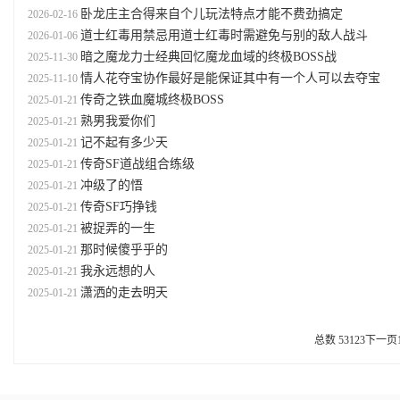
卧龙庄主合得来自个儿玩法特点才能不费劲搞定
2026-02-16
道士红毒用禁忌用道士红毒时需避免与别的敌人战斗
2026-01-06
暗之魔龙力士经典回忆魔龙血域的终极BOSS战
2025-11-30
情人花夺宝协作最好是能保证其中有一个人可以去夺宝
2025-11-10
传奇之铁血魔城终极BOSS
2025-01-21
熟男我爱你们
2025-01-21
记不起有多少天
2025-01-21
传奇SF道战组合练级
2025-01-21
冲级了的悟
2025-01-21
传奇SF巧挣钱
2025-01-21
被捉弄的一生
2025-01-21
那时候傻乎乎的
2025-01-21
我永远想的人
2025-01-21
潇洒的走去明天
2025-01-21
总数 53
1
2
3
下一页