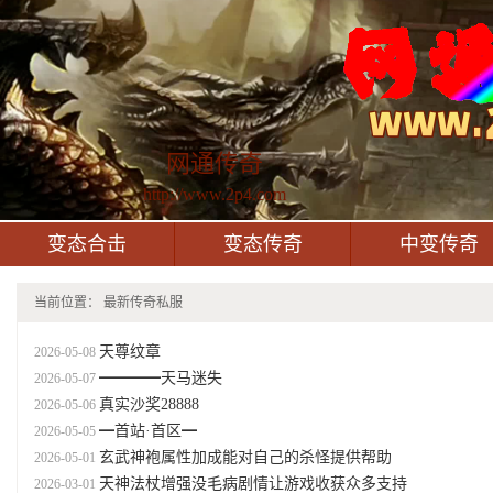
网通传奇
http://www.2p4.com
变态合击
变态传奇
中变传奇
当前位置：
最新传奇私服
天尊纹章
2026-05-08
━━━━天马迷失
2026-05-07
真实沙奖28888
2026-05-06
━首站·首区━
2026-05-05
玄武神袍属性加成能对自己的杀怪提供帮助
2026-05-01
天神法杖‌增强没毛病剧情让游戏收获众多支持
2026-03-01