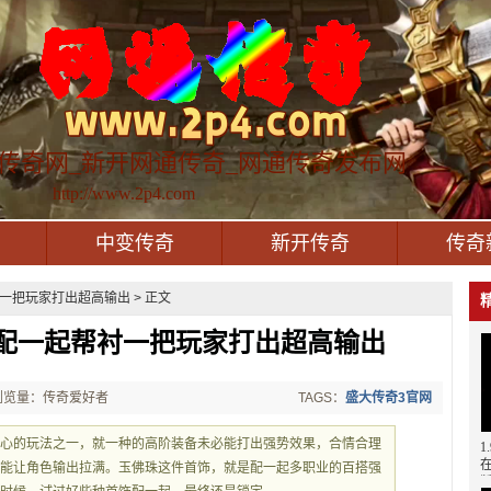
传奇网_新开网通传奇_网通传奇发布网
http://www.2p4.com
中变传奇
新开传奇
传奇
一把玩家打出超高输出 > 正文
配一起帮衬一把玩家打出超高输出
浏览量：传奇爱好者
TAGS：
盛大传奇3官网
中心的玩法之一，就一种的高阶装备未必能打出强势效果，合情合理
才能让角色输出拉满。玉佛珠这件首饰，就是配一起多职业的百搭强