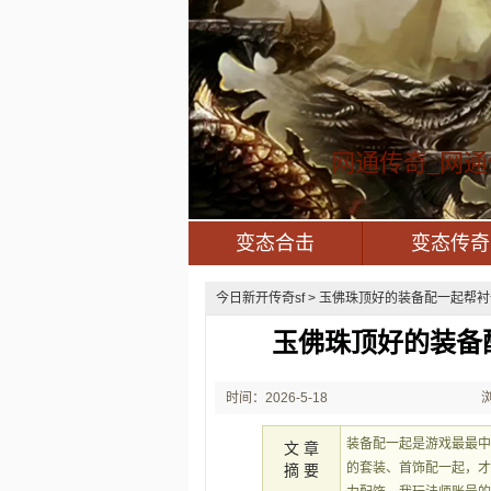
网通传奇_网通
变态合击
变态传奇
今日新开传奇sf
> 玉佛珠顶好的装备配一起帮衬
玉佛珠顶好的装备
时间：2026-5-18
11:41:04
装备配一起是游戏最最
文 章
的套装、首饰配一起，
摘 要