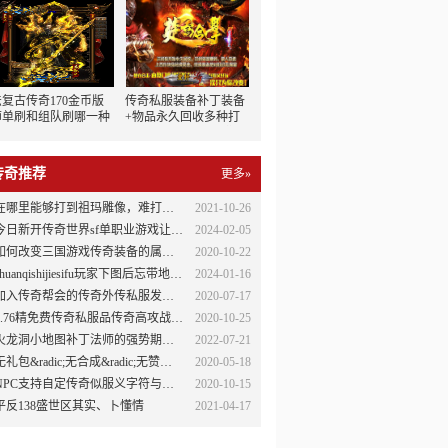
法复古传奇170金币版
传奇私服装备补丁装备
师单刷和组队刷哪一种
+物品永久回收多种打
更好
金方式散人打金日赚三
百
传奇推荐
更多»
在哪里能够打到祖玛雕像，难打吗？
2021-10-26
今日新开传奇世界sf单职业游戏让玩家沉浸欢乐
2024-02-05
如何改变三国游戏传奇装备的属性值
2020-10-22
huanqishijiesifu玩家下图后忘带地牢卷怎样操作法师表现没阿谁必要
2024-01-16
加入传奇帮会的传奇外传私服发布好处
2020-07-17
1.76精免费传奇私服品传奇高攻战士应该先出爆击套
2020-10-25
火龙洞小地图补丁法师的强势期在多少级
2022-07-21
包&radic;无合成&radic;无赞助&radic;无待遇&radic;无比例&ra176大极品元素dic;全图BOSS&radic;所有全爆
2020-05-18
NPC支持自定传奇似服义字符与数字功能
2020-10-15
平反138盛世区其实、卜懂情
2021-04-17