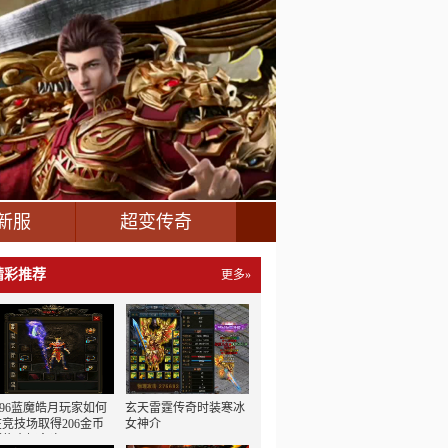
新服
超变传奇
精彩推荐
更多»
1.96蓝魔皓月玩家如何
玄天雷霆传奇时装寒冰
在竞技场取得206金币
女神介
版传奇好名次