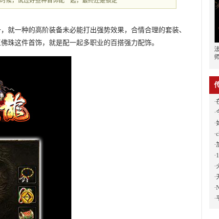
的时候，试过好些种首饰配一起，最终还是锁定
一，就一种的高阶装备未必能打出强势效果，合情合理的套装、
玉佛珠这件首饰，就是配一起多职业的百搭强力配饰。
·
·
·
·
c
·
·
·
·
无礼
·
·