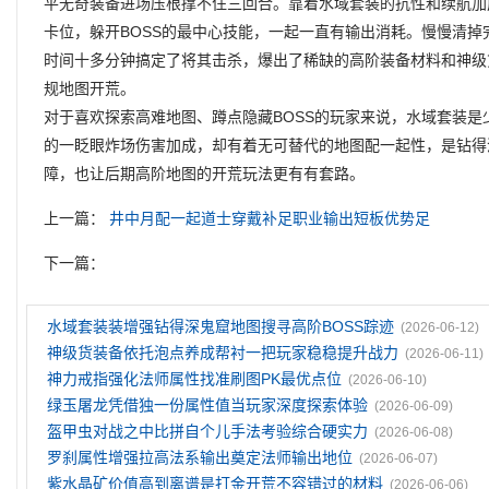
平无奇装备进场压根撑不住三回合。靠着水域套装的抗性和续航加
卡位，躲开BOSS的最中心技能，一起一直有输出消耗。慢慢清掉
时间十多分钟搞定了将其击杀，爆出了稀缺的高阶装备材料和神级
规地图开荒。
对于喜欢探索高难地图、蹲点隐藏BOSS的玩家来说，水域套装
的一眨眼炸场伤害加成，却有着无可替代的地图配一起性，是钻得
障，也让后期高阶地图的开荒玩法更有有套路。
上一篇：
井中月配一起道士穿戴补足职业输出短板优势足
下一篇：
水域套装装‌增强钻得深鬼窟地图搜寻高阶BOSS踪迹
(2026-06-12)
神级货装备依托泡点养成帮衬一把玩家稳稳提升战力
(2026-06-11)
神力戒指强化法师属性找准刷图PK最优点位
(2026-06-10)
绿玉屠龙凭借独一份属性值当玩家深度探索体验
(2026-06-09)
盔甲虫对战之中比拼自个儿手法考验综合硬实力
(2026-06-08)
罗刹属性‌增强拉高法系输出奠定法师输出地位
(2026-06-07)
紫水晶矿价值高到离谱是打金开荒不容错过的材料
(2026-06-06)