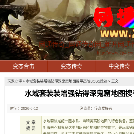
网通传奇_网通传奇网_新开网通
http://www.2p4.co
变态合击
变态传奇
中变传奇
玩家心得
> 水域套装装‌增强钻得深鬼窟地图搜寻高阶BOSS踪迹 > 正文
水域套装装‌增强钻得深鬼窟地图搜
时间：2026-6-12
浏览量：传奇爱好者
0:36:10
水域套装是配一起水系、幽暗类高阶地图的特色装备，整
文 章
对着来克制鬼窟这类阴暗高阶地图的怪物伤害，是玩家钻得
摘 要