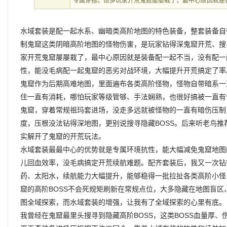
专属穿搭。很多玩家开荒鬼窟屡屡栽了，最中心原因就是
水域套装是配一起水系、幽暗类高阶地图的特色装备，整套装备自
制鬼窟这类阴暗高阶地图的怪物伤害，是玩家钻得深鬼窟开荒、搜
家开荒鬼窟屡屡栽了，最中心原因就是装备配一起不当，没有配一
性，能没毛病配一起鬼窟的恶劣对战环境，大幅提升开荒搞定了率
鬼窟作为后期高难地图，里面遍布各类高阶怪物，怪物自带暗系一
住一直有消耗，哪怕玩家等级管够、手法娴熟，也很好搞被一直有
鬼窟，穿着常规祖玛套进场，没走多远就被怪物的一直有暗伤压制
度，压根没法钻得深地图，更别说搜寻隐藏BOSS。后来听老鸟
实解开了鬼窟的开荒玩法。
水域套装最最中心的优势就是专属环境抗性，能大幅减免鬼窟地图
儿回血效率，没毛病搞定开荒续航难题。配齐套装后，我又一次钻
药、太阳水，续航能力大幅提升，能够稳得一批拉扯各类高阶小怪
窟的高阶BOSS不会死规矩刷新在常规点位，大多隐藏在地图盲
图全域探索，而水域套装的‌增强，让我有了全域探索的心里有底。
我曾经在鬼窟最里头搜寻到隐藏高阶BOSS，这类BOSS血量厚