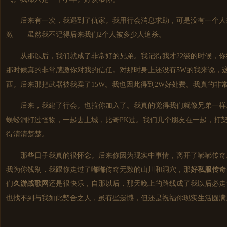
后来有一次，我遇到了仇家。我用行会消息求助，可是没有一个人
激——虽然我不记得后来我们2个人被多少人追杀。
从那以后，我们就成了非常好的兄弟。我记得我才22级的时候，你
那时候真的非常感激你对我的信任。对那时身上还没有5W的我来说，
西。后来那把武器被我卖了15W。我也因此得到2W好处费。我真的非
后来，我建了行会。也拉你加入了。我真的觉得我们就像兄弟一样
蜈蚣洞打过怪物，一起去土城，比奇PK过。我们几个朋友在一起，打架
得清清楚楚。
那些日子我真的很怀念。后来你因为现实中事情，离开了嘟嘟传奇
我为你饯别，我跟你走过了嘟嘟传奇无数的山川和洞穴，那
好私服传奇
们
久游战歌网
还是很快乐，自那以后，那天晚上的路线成了我以后必走
也找不到与我如此契合之人，虽有些遗憾，但还是祝福你现实生活圆