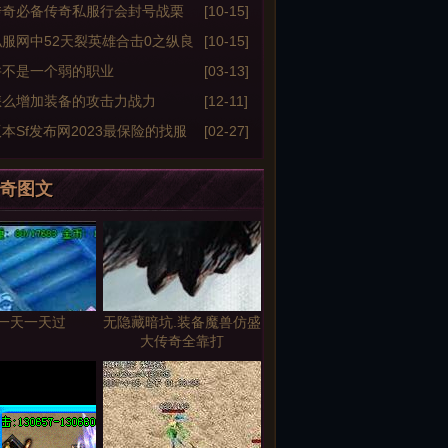
战士的优势
传奇必备传奇私服行会封号战栗
[10-15]
活动脚本
服网中52天裂英雄合击0之纵良
[10-15]
景
并不是一个弱的职业
[03-13]
怎么增加装备的攻击力战力
[12-11]
本Sf发布网2023最保险的找服
[02-27]
奇图文
一天一天过
无隐藏暗坑.装备魔兽仿盛
大传奇全靠打