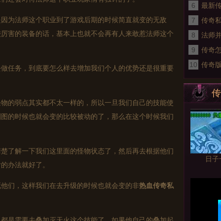
6
总站
最新
因为法师这个职业到了游戏后期的时候简直就变的无敌
7
舵主
传奇私
较厉害的装备的话，基本上也就不会再有人来敢惹法师这个
8
辰美
法师
9
传奇
10
传奇版
任务，到底要怎么样去增加我们个人的优势还是很重要
站点
传
的弱点其实都不太一样的，所以一旦我们自己的技能使
刷图的时候也就会变的比较被动的了，那么在这个时候我们
楚了解一下我们这里面的怪物状态了，然后再去根据他们
日子
付的办法就好了。
他们，这样我们在去升级的时候也就会变的非
热血
传奇私
是需要去叠加灭天火这个技能了，如果他自己的叠加起