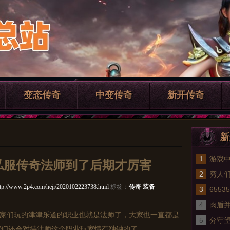
变态传奇
中变传奇
新开传奇
新
1
游戏
奇私服传奇法师到了后期才厉害
2
穷人们
ttp://www.2p4.com/heji/2020102223738.html
标签：
传奇 装备
3
默传
655
4
的经
肉盾
家们玩的津津乐道的职业也就是法师了，大家也一直都是
5
分守
家们还会对待法师这个职业玩家情有独钟的了。