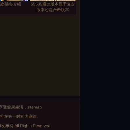
怒盔装备介绍
65535魔龙版本属于复古
版本还是合击版本
战士圣战攻9属
富贵兽传奇花屏补丁是杀
实可惜
不死的但是攻击过程中能
获得丰厚的奖励
赞助50元钻石赞
战士长空的重要性有哪些
助100元至尊赞
助
享受健康生活，
sitemap
将在第一时间内删除。
f发布网
All Rights Reserved.
月传奇0级之后应
黑铁矿石+5售多少礼券？