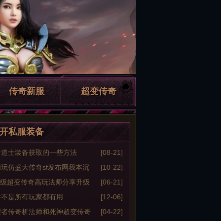
传奇新服
超变传奇
开私服装备
中道士装备获取的一些方法
[08-21]
玩仿盛大传奇sf发布网我本沉
[10-22]
奇的旷世秘诀
35级超变传奇高玩法师分享升级
[06-21]
验
并不是所有玩家都有用
[12-06]
望者传奇析法师和死神超变传奇
[04-22]