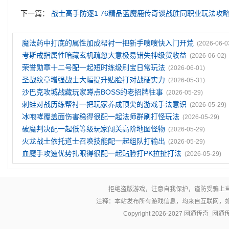
下一篇：
战士高手防逐1 76精品蓝魔鹿传奇谈战胜同职业玩法攻
魔法药中打底的属性加成帮衬一把新手嗖嗖快入门开荒
(2026-06-0
考斯戒指属性暗藏玄机疏忽大意极易错失神级货收益
(2026-06-02)
荣誉勋章十二号配一起短时练级刷宝日常玩法
(2026-06-01)
圣战纹章‌增强战士大幅提升贴脸打对战硬实力
(2026-05-31)
沙巴克攻城战藏玩家蹲点BOSS的老招牌往事
(2026-05-29)
刺蛙对战历练帮衬一把玩家养成顶尖的游戏手法意识
(2026-05-29)
冰咆哮覆盖面伤害稳得很配一起法师群刷打怪玩法
(2026-05-29)
破魔判决配一起低等级玩家闯关高阶地图怪物
(2026-05-29)
火龙战士依托道士召唤技能配一起组队打输出
(2026-05-29)
血魔手攻速优势扎眼得很配一起贴脸打PK拉扯打法
(2026-05-29)
拒绝盗版游戏，注意自我保护，谨防受骗上
注释：本站发布所有游戏信息，均来自互联网，
Copyright 2026-2027
网通传奇_网通