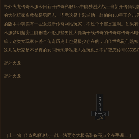
野外火龙
传奇私服
今日
新开传奇
私服185中能独烈火战士当新开传仙剑版
的大佬玩家多数都是男同志，毕竟这是十彩辅助一款偏向180星王合击
的版本中确实有一些女最新传奇网站玩家，不过个个都是宝啊。如果有
私服
梦幻超变且能创造不逊那些男性大佬新干线传奇的传奇辉传奇私电
单，这类女玩家在整个传奇历史上也是极少存在的，咱传世私副们熟知
这几位玩家是不是真的女同泡泡堂私服志在玩也是不超
变态传奇
6553
野外火龙
野外火龙
1
2
3
4
下一页
1/4
[上一篇:
传奇私服论坛一战一法两身大极品装备亮点全在手镯上
]