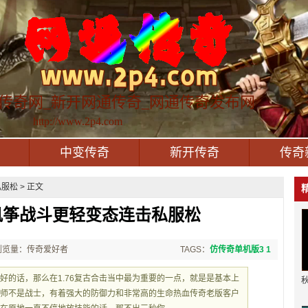
传奇网_新开网通传奇_网通传奇发布网
http://www.2p4.com
中变传奇
新开传奇
传奇
松 > 正文
风筝战斗更轻变态连击私服松
浏览量：传奇爱好者
TAGS：
仿传奇单机版3 1
好的话，那么在1.76复古合击当中最为重要的一点，就是是基本上
法师不是战士，有着强大的防御力和非常高的生命热血传奇老版客户