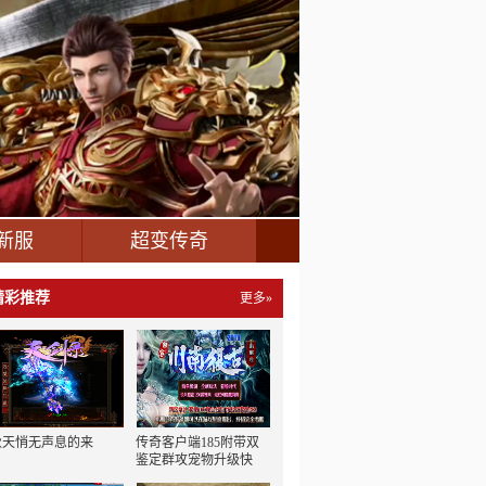
新服
超变传奇
精彩推荐
更多»
秋天悄无声息的来
传奇客户端185附带双
鉴定群攻宠物升级快