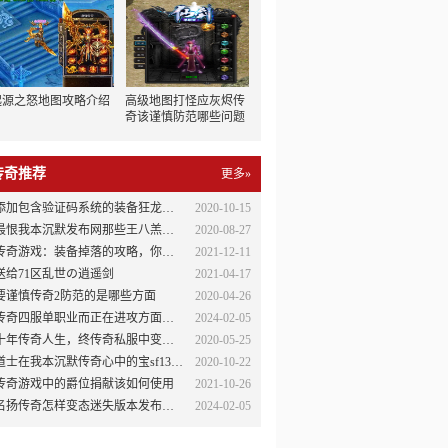
起源之怒地图攻略介绍
高级地图打怪应灰烬传
奇该谨慎防范哪些问题
传奇推荐
更多»
添加包含验证码系统的装备狂龙辅助永久免费版回收功能
2020-10-15
最恨我本沉默发布网那些王八羔子的骗子！
2020-08-27
传奇游戏：装备掉落的攻略，你值得拥有！
2021-12-11
送给71区乱世の逍遥剑
2021-04-17
要谨慎传奇2防范的是哪些方面
2020-04-26
传奇四服单职业而正在进攻方面却很低
2024-02-05
十年传奇人生，终传奇私服中变成一方霸主
2020-05-25
道士在我本沉默传奇心中的宝sf138宝
2020-10-22
传奇游戏中的爵位捐献该如何使用
2021-10-26
名扬传奇怎样变态迷失版本发布的道具配备不能乱捡
2024-02-05