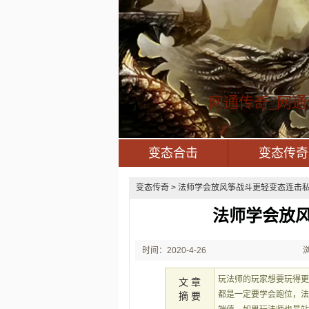
网通传奇_网通
变态合击
变态传奇
变态传奇
> 法师学会放风筝战斗更轻变态连击私服
法师学会放
时间：2020-4-26
22:53:28
玩法师的玩家想要玩得更
文 章
都是一定要学会跑位，
摘 要