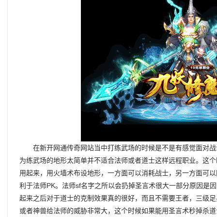
在新开网通传奇网站当中打练武场的时候是不是有感觉面对战
为练武场的地形太简单并不适合法师或者道士这样远程职业。这个
用起来，用火墙术布设地形，一方面可以消耗战士，另一方面可以
利于法师PK。法师sf名字之所以会扔掉圣言术很大一部分原因是
起来之后对于道士的克制效果真的很好，而且不需要王者，三级足
或者神兽给法师的威胁非常大，这个时候如果能用圣言术秒掉杀道