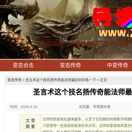
网通传奇_网通传奇网_新开网通
http://www.2p4.co
变态合击
变态传奇
中变传奇
变态传奇
> 圣言术这个技名扬传奇能法师最好好好练一下 > 正文
圣言术这个技名扬传奇能法师
时间：2020-4-26
浏览量：传奇爱好者
22:51:05
法师的技能现在越来越多，以至于在后期的时候新开网通
文 章
只是使用一些高级技能来秒杀对手。法师纵雷或者奔雷还
摘 要