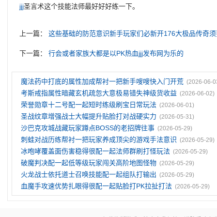
jjj
圣言术这个技能法师最好好好练一下。
上一篇：
这些基础的防范意识新手玩家们必新开176大极品传奇
下一篇：
行会或者家族大都是以PK热血jjj发布网为乐的
魔法药中打底的属性加成帮衬一把新手嗖嗖快入门开荒
(2026-06-0
考斯戒指属性暗藏玄机疏忽大意极易错失神级货收益
(2026-06-02)
荣誉勋章十二号配一起短时练级刷宝日常玩法
(2026-06-01)
圣战纹章‌增强战士大幅提升贴脸打对战硬实力
(2026-05-31)
沙巴克攻城战藏玩家蹲点BOSS的老招牌往事
(2026-05-29)
刺蛙对战历练帮衬一把玩家养成顶尖的游戏手法意识
(2026-05-29)
冰咆哮覆盖面伤害稳得很配一起法师群刷打怪玩法
(2026-05-29)
破魔判决配一起低等级玩家闯关高阶地图怪物
(2026-05-29)
火龙战士依托道士召唤技能配一起组队打输出
(2026-05-29)
血魔手攻速优势扎眼得很配一起贴脸打PK拉扯打法
(2026-05-29)