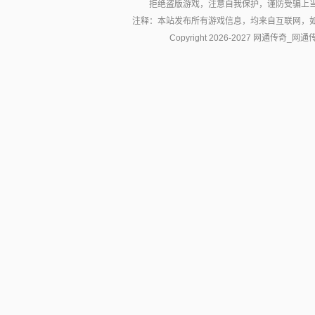
拒绝盗版游戏，注意自我保护，谨防受骗上
注释：本站发布所有游戏信息，均来自互联网，
Copyright 2026-2027
网通传奇_网通