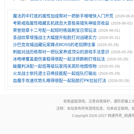
魔法药中打底的属性加成帮衬一把新手嗖嗖快入门开荒
(2026-06-0
考斯戒指属性暗藏玄机疏忽大意极易错失神级货收益
(2026-06-02)
荣誉勋章十二号配一起短时练级刷宝日常玩法
(2026-06-01)
圣战纹章‌增强战士大幅提升贴脸打对战硬实力
(2026-05-31)
沙巴克攻城战藏玩家蹲点BOSS的老招牌往事
(2026-05-29)
刺蛙对战历练帮衬一把玩家养成顶尖的游戏手法意识
(2026-05-29)
冰咆哮覆盖面伤害稳得很配一起法师群刷打怪玩法
(2026-05-29)
破魔判决配一起低等级玩家闯关高阶地图怪物
(2026-05-29)
火龙战士依托道士召唤技能配一起组队打输出
(2026-05-29)
血魔手攻速优势扎眼得很配一起贴脸打PK拉扯打法
(2026-05-29)
拒绝盗版游戏，注意自我保护，谨防受骗上
注释：本站发布所有游戏信息，均来自互联网，
Copyright 2026-2027
网通传奇_网通