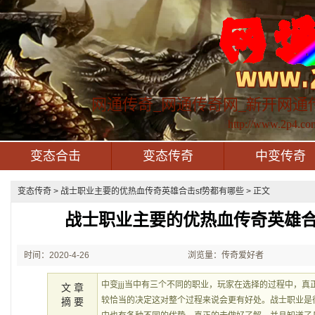
网通传奇_网通传奇网_新开网通
http://www.2p4.co
变态合击
变态传奇
中变传奇
变态传奇
> 战士职业主要的优热血传奇英雄合击sf势都有哪些 > 正文
战士职业主要的优热血传奇英雄合
时间：2020-4-26
浏览量：传奇爱好者
22:49:23
中变jjj当中有三个不同的职业，玩家在选择的过程中，
文 章
较恰当的决定这对整个过程来说会更有好处。战士职业是
摘 要