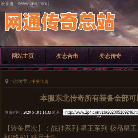
网站主页
变态合击
变态传奇
当前位置：
中变传奇
本服东北传奇所有装备全部可
http://www.2p4.com/zb/202005189246.h
发布时间：
2020-5-18 1:14:33
来源：
宝
【装备层次】：战神系列-星王系列-极品星王
列[终极]-精品大F