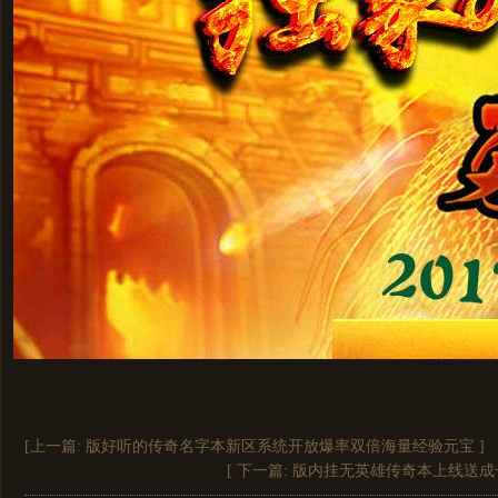
[上一篇:
版好听的传奇名字本新区系统开放爆率双倍海量经验元宝
]
[ 下一篇:
版内挂无英雄传奇本上线送成