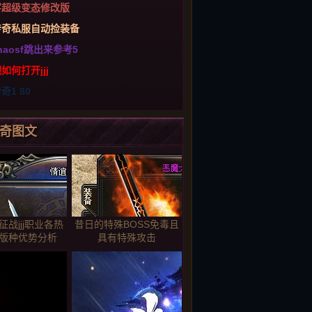
客超级变态修改版
传奇私服自动捡装备
haosf跳出来参考5
如何打开jjj
奇1 80
奇图文
战jjj职业各热
昔日的特殊BOSS免毒且
176版种优势分析
具有特殊攻击