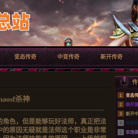
变态传奇
中变传奇
新开传奇
传
1
变态
haosf杀神
2
刚开复
3
新开
的角色，但是能够玩好法师，真正把法
4
传世
中的原因无疑就是法师这个职业是非常
5
农场