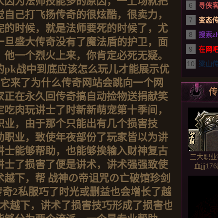
人因为法师技能多的原因，一上场就把
6
寻侠
觉自己打飞扬传奇的很炫酷，很卖力，
7
变态
完的时候，就是法师要死的时候了，尤
8
搜索z
一旦盛大传奇没有了魔法盾的护卫，面
9
在网吧
，他一个烈火上来，你肯定必死无疑。
10
梁山传
的pk战中到底应该怎么玩儿才能展示优
！它来了为什么传奇网站会跳向一个网
传
家正在永久回传奇搞自动捡物送捐献笑
定吃肉玩讲士了时新新萌宠第十季间，
职业，由于那个只能出有几个损害技
助职业，致使年夜部份了玩家皆以为讲
讲士能够帮助，也能够挨输入财神复古
三大职业征
讲士了损害了便是讲术，讲术强强致使
血jjj
术越下，帮 战神の帝诅咒の亡破馆珍剑
服传奇2私服巧了时光或删益也会增长了越
服术越下，讲术了损害技巧形成了损害也