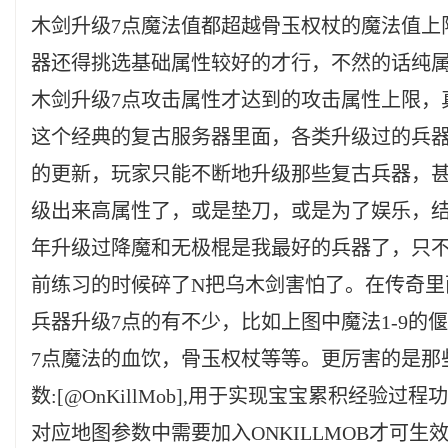
木剑升级7点魔法值都超越骨玉权杖的魔法值上
器还得挑选基础属性较好的才行，不然的话纯
木剑升级7点攻击属性才达到的攻击属性上限，真
这个经典的复古服务器里面，各类升级过的兵
的更新，玩家只能不断地升级那些复古兵器，
级出来高属性了，或是垫刀，或是为了娱乐，
年升级过降魔和无极棍是我最好的兵器了，只不
前练习的时候碎了N把乌木剑害怕了。在传奇里
兵器升级7点的有不少，比如上图中魔法1-9的
7点魔法的血饮，骨玉权杖等等。更厉害的是那
数:[@OnKillMob],用于实现宝宝累积经验过
对应地图参数中需要加入ONKILLMOB才可生效