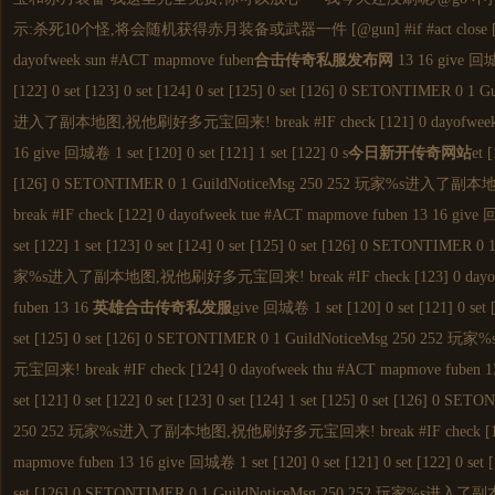
示:杀死10个怪,将会随机获得赤月装备或武器一件 [@gun] #if #act close [@go]
dayofweek sun #ACT mapmove fuben
合击
传奇私服
发布网
13 16 give 回城卷
[122] 0 set [123] 0 set [124] 0 set [125] 0 set [126] 0 SETONTIMER 0 
进入了副本地图,祝他刷好多元宝回来! break #IF check [121] 0 dayofweek m
16 give 回城卷 1 set [120] 0 set [121] 1 set [122] 0 s
今日
新开传奇
网站
et 
[126] 0 SETONTIMER 0 1 GuildNoticeMsg 250 252 玩家%s
break #IF check [122] 0 dayofweek tue #ACT mapmove fuben 13 16 give 回
set [122] 1 set [123] 0 set [124] 0 set [125] 0 set [126] 0 SETONTIMER 
家%s进入了副本地图,祝他刷好多元宝回来! break #IF check [123] 0 dayofw
fuben 13 16
英雄合击传奇私发服
give 回城卷 1 set [120] 0 set [121] 0 set [1
set [125] 0 set [126] 0 SETONTIMER 0 1 GuildNoticeMsg 25
元宝回来! break #IF check [124] 0 dayofweek thu #ACT mapmove fuben 13
set [121] 0 set [122] 0 set [123] 0 set [124] 1 set [125] 0 set [126] 0 S
250 252 玩家%s进入了副本地图,祝他刷好多元宝回来! break #IF check [125] 
mapmove fuben 13 16 give 回城卷 1 set [120] 0 set [121] 0 set [122] 0 set [1
set [126] 0 SETONTIMER 0 1 GuildNoticeMsg 250 252 玩